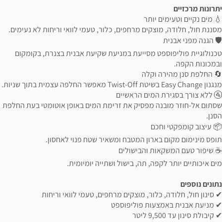
יתרונות מרכזיים
💧 מים נקיים וטעימים יותר
מסננת חול, חלודה, מוצקים מרחפים, כלור, טעמי לוואי וריחות לא נעימים.
🛡️ הגנה מפני אבנית
טכנולוגיית פוליפוספט מסייעת במניעת שקיעת אבנית בצנרת, בקומקום
ובמכונות הקפה.
🔄 החלפת סנן מהירה וקלה
מנגנון Easy Change בשיטת Twist-Off מאפשר החלפה עצמית בתוך שניות.
🚰 ללא צורך בסגירת המים הראשיים
שסתום אל-חוזר מובנה מפסיק את זרימת המים באופן אוטומטי בעת החלפת
הסנן.
📦 עיצוב קומפקטי וחכם
תופס מינימום מקום בארון המטבח ומשאיר שטח פנוי לאחסון.
☕ שיפור טעם המשקאות והבישולים
מים איכותיים יותר לקפה, תה, בישול ושתייה יומיומית.
נתונים נוספים
✔ סינון חול, חלודה, כלור, מוצקים מרחפים, טעמי לוואי וריחות
✔ מניעת אבנית באמצעות פוליפוספט
✔ קיבולת סינון עד 9,500 ליטר