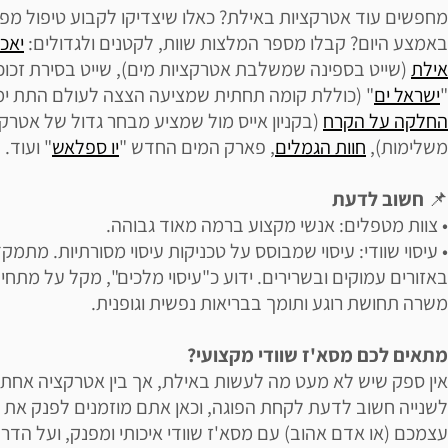
מחפשים עוד אטרקציות באילת? כאלו שיצדיקו לקבוע טיפול מפ
באמצע היום? קבלו מספר המלצות שוות, לקטנים ולגדולים:
יאכ
אילת
(שייט בספינה שמשלבת אטרקציות מים), שייט בסירת זכוכ
"
ישראל ים
" (כוללת קומה תחתית שמציעה הצצה לעולם התת ימי
החלקה על הקרח
(בקניון אייס מול שמציע מבחר גדול של אטרקצ
משלימות),
חוות הגמלים
, פארק המים החדש "
יו ספלאש
" ועוד.
📌
חשוב לדעת
• צוות מטפלים: אנשי מקצוע ברמה מאוד גבוהה.
• עיסוי שוודי: עיסוי שמבוסס על טכניקות עיסוי מסורתיות. מתמק
באזורים עמוקים ובשרירים. ידוע כ"עיסוי מלכים", מקל על מתחי
משרה תחושת רוגע ותומך בבריאות נפשית וגופנית.
מתאים לכם מסא'ז שוודי מקצועי?
אין ספק שיש לא מעט מה לעשות באילת, אך בין אטרקציה אחת
לשנייה חשוב לדעת לקחת הפוגה, וכאן אתם מוזמנים לפנק את
עצמכם (או אדם אהוב) עם מסא'ז שוודי איכותי ומפנק, ועל הדר