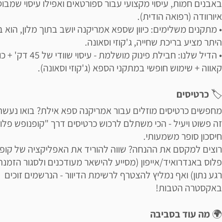
באבנים חמות, עיסוי מקצועי עבור ספורטאים ואפילו עיסוי שמבו
איורוודה (רפואה הודית).
• מתקנים משלימים: כיוון שספא אמריקנה יושב בתוך מלון, הוא בי
היתר מציע בריכת שחייה, ג'קוזי וסאונה.
• הדיל שלנו: חבילת פינוק מושלמת - עיסוי שוודי של 45
קאווה + שימוש חופשי במתקני הספא (ג'קוזי וסאונה).
🏷
כרטיסים
מחפשים כרטיסים מוזלים עבור אמריקנה ספא אילת? בואו נעשה
זה פשוט ויעיל - הכי משתלם לרכוש כרטיסים דרך "קופנופש פלוס
חיסכון סופר משמעותי.
רוצים למקסם את ההנחה? שווה להוריד את האפליקציה של קופו
פלוס באנדרואיד/אייפון (מסייע להישאר מעודכנים ולסגור הזמנה
רגע נתון) ואף נמליץ להצטרף לרשימת הדיוור - הנרשמים זוכים
באקסטרה הטבות!
🌍
מה עוד בסביבה