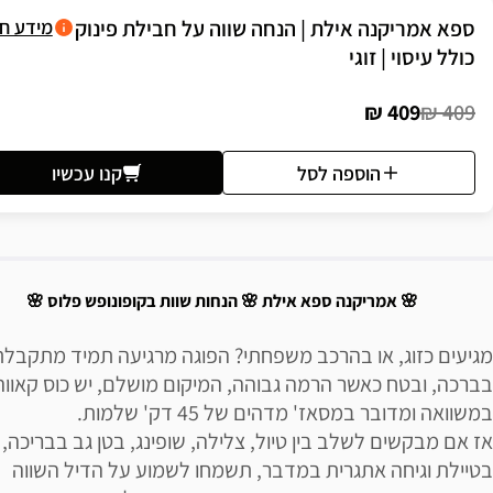
ספא אמריקנה אילת | הנחה שווה על חבילת פינוק
מידע ח
כולל עיסוי | זוגי
409 ₪
409 ₪
הוספה לסל
קנו עכשיו
יאור הבילוי
🌸 אמריקנה ספא אילת 🌸 הנחות שוות בקופונופש פלוס 🌸
מגיעים כזוג, או בהרכב משפחתי? הפוגה מרגיעה תמיד מתקבלת
בברכה, ובטח כאשר הרמה גבוהה, המיקום מושלם, יש כוס קאווה
במשוואה ומדובר במסאז' מדהים של 45 דק' שלמות.
אז אם מבקשים לשלב בין טיול, צלילה, שופינג, בטן גב בבריכה, ס
בטיילת וגיחה אתגרית במדבר, תשמחו לשמוע על הדיל השווה