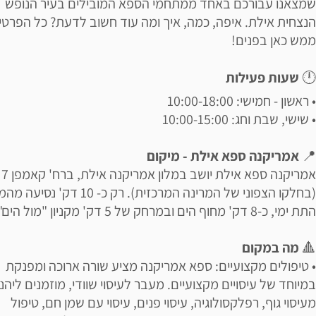
שמצאנו עבורכם באחד ממתחמי הספא המובילים בעיר הנופש
הנצחית אילת. איפה, כמה, איך ומה עוד חשוב לדעת? כל הפרטי
ממש כאן בפנים!
🕛
שעות פעילות
• ראשון - חמישי: 10:00-18:00
• שישי, שבת וחג: 10:00-15:00
📍
אמריקנה ספא אילת - מיקום
אמריקנה ספא אילת יושב במלון אמריקנה אילת, ברח' קאמפן 7
(בחלקו הצפוני של המרינה המרכזית). רק כ- 10 דק'
התת ימי, כ-8 דק' מחוף הים ובמרחק של 5 דק' מקניון "מול הים".
🔺
מה במקום
• טיפולים מקצועיים: ספא אמריקנה מציע שורה ארוכה ומפנקת
במיוחד של עיסויים מקצועיים. מעבר לעיסוי שוודי, מוזמנים ליהנ
מעיסוי גוף, רפלקסולוגיה, עיסוי פנים, עיסוי עם שמן חם, טיפול