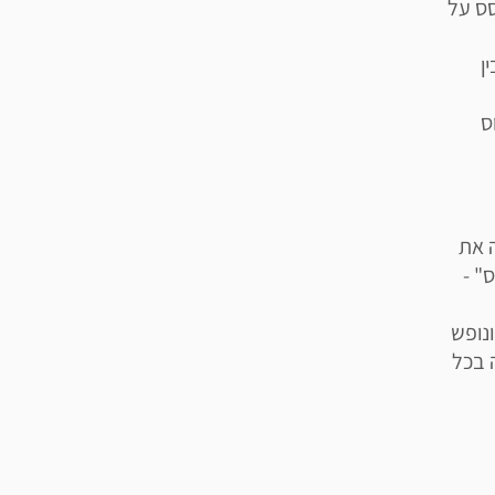
סס על
ן
 דק' + כוס
 את
" -
נופש
 בכל