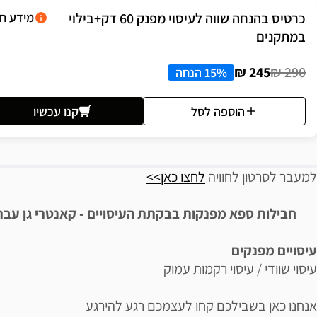
כרטיס בהנחה שווה לעיסוי מפנק 60 דק+בילוי
מידע ח
במתקנים
245 ₪
290 ₪
15% הנחה
הוספה לסל
קנו עכשיו
יאור הבילוי
למעבר לסרטון לחוויה
לחצו כאן>>
חבילות ספא מפנקות בבקתת העיסויים -
קאנטרי גן עברו
עיסויים מפנקים
עיסוי שוודי / עיסוי רקמות עמוק
אנחנו כאן בשבילכם קחו לעצמכם רגע להירגע