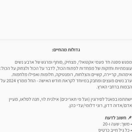
פשרויות רכישה
יאור הבילוי
גדולות מהחיים:
מפגש פסגה חד פעמי אקטואלי, מצחיק ,סוחף ומרגש של ארבע נשים
עוצמתיות וחזקות של מפחדות לפתוח הכול, לדבר על הכול ולצחוק על הכול:
אימהות, קריירה, קשיים והצלחות, רומנטיקה, חלומות ואפילו מלחמות.
ערב נשים מעצים ומחבק במיוחד לקראת חודש האישה - החל ממרץ 2024 על
הבמות ברחבי הארץ.
ישתתפו בפאנל לסירוגין (ועל פי תאריכים) אילנית לוי, חנה לסלאו, מעיין
אדם/אדוה דדון, רוני דלומי/עדי כהן.
📌 חשוב לדעת
• משך: שעה ו-20
• כל גיל חייב כרטיס