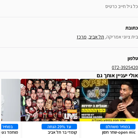
אביב
, 
מרכז
עד 29% הנחה
במחיר משתלם
קומדי בר תל אביב
מוחמד נעמה סטנד אפ