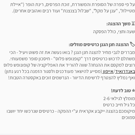
על פי ספרה של הסופרת והמשוררת, זוכת הפרסים, רינת הופר ("איילת
מטיילת", "ענן על מקל", "שבלול בצנצנת" ועוד רבים ואהובים אחרים).
⏳
משך ההצגה:
שעה וחצי, כולל הפסקה
🏷 ההצגה חנן הגנן כרטיסים מוזלים:
מבררים לגבי מחיר להצגה חנן הגנן ? בואו נעשה את זה פשוט ויעיל - הכי
משתלם לרכוש כרטיסים דרך "קופנופש פלוס" - חיסכון סופר משמעותי.
רוצים למקסם את ההנחה? שווה להוריד את האפליקציה של קופונופש פלוס
באנדרואיד
/
אייפון
(מסייע להישאר מעודכנים ולסגור הזמנה בכל רגע נתון)
ואף נמליץ להצטרף לרשימת הדיוור - הנרשמים זוכים באקסטרה הטבות!
⭐️ טוב לדעת!
מומלץ לגילאי 2-6
כל גיל חייב כרטיס
מיקומכם בהצגה ייקבע אקראית ע"י ההפקה - כרטיסים שנרכשו יחד יושבו
סמוכים