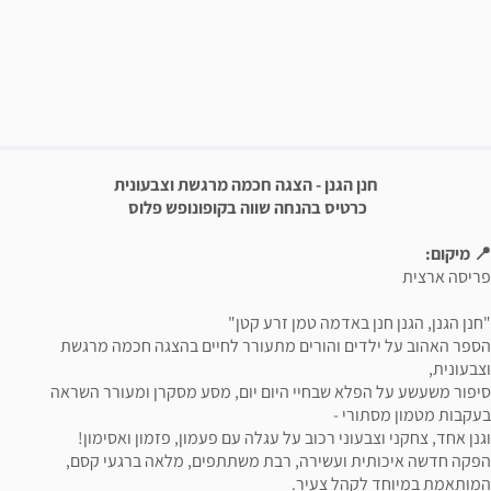
פשרויות רכישה
יאור הבילוי
חנן הגנן - הצגה חכמה מרגשת וצבעונית
כרטיס בהנחה שווה בקופונופש פלוס
📍 מיקום:
פריסה ארצית
"חנן הגנן, הגנן חנן באדמה טמן זרע קטן"
הספר האהוב על ילדים והורים מתעורר לחיים בהצגה חכמה מרגשת
וצבעונית,
סיפור משעשע על הפלא שבחיי היום יום, מסע מסקרן ומעורר השראה
בעקבות מטמון מסתורי -
וגנן אחד, צחקני וצבעוני רכוב על עגלה עם פעמון, פזמון ואסימון!
הפקה חדשה איכותית ועשירה, רבת משתתפים, מלאה ברגעי קסם,
המותאמת במיוחד לקהל צעיר.