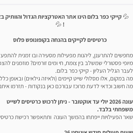
יאור הבילוי
💦
קייקי כפר בלום הינו אתר האטרקציות הגדול והוותיק בצ
💦
!
כרטיסים לקייקים בהנחה בקופונופש פלוס
מחפשים להתרענן, ליהנות מפעילות מסעירה ובו זמנית להתפעל
מיופי פסטורלי שמשלב בין צומח, חי ומים זורמים? מוזמנים להצפי
לעבר הגליל העליון - קייקי כפר בלום.
מה במקום, אלו מסלולי שייט קיימים (ולאיזה גילאים) ובאופן כללי
מה חשוב וכדאי לדעת מרוכז עבורכם כאן בנקודות - תזרמו איתנו
עונה 2026 יולי עד אוקטובר - ניתן לרכוש כרטיסים לשייט
משפחתי בלבד.
שאר הפעילויות ייפתחו בהמשך העונה ותתאפשר רכישת כרטיסי
שעות פעילות חודש אוגוסט 26