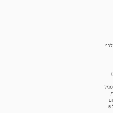
לפני
ם
מגיל
יף,
 בתום
השייט לילדים מגיל 5