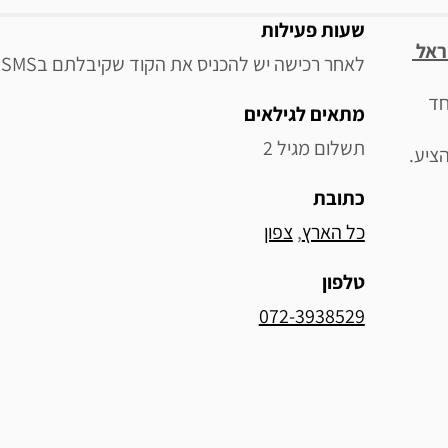
מידע נוסף
שעות פעילות
שראל
לאחר רכישה יש להכניס את הקוד שקיבלתם בSMS ב"טופס מימוש למועדונים" שבקישור הבא
חד
מתאים לגילאים
תשלום מגיל 2
ציע.
כתובת
כל הארץ
, 
צפון
טלפון
072-3938529