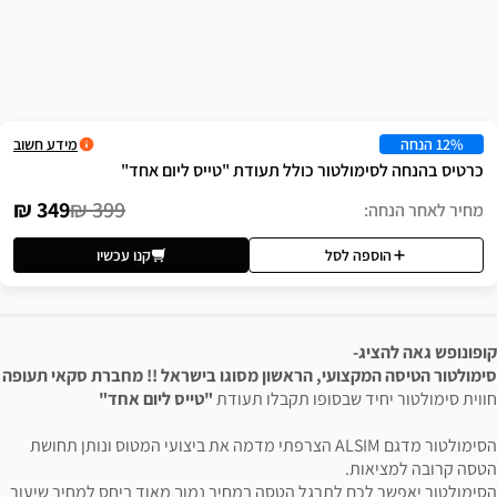
שה
מידע חשוב
טור כולל תעודת "טייס ליום אחד"
349 ₪
399 ₪
לסל
קנו עכשיו
ועי, הראשון מסוגו בישראל !! מחברת סקאי תעופה
שבסופו תקבלו תעודת
"טייס ליום אחד"
הסימולטור מדגם ALSIM הצרפתי מדמה את ביצועי המטוס ונותן תחושת
 לתרגל הטסה במחיר נמוך מאוד ביחס למחיר שיעור