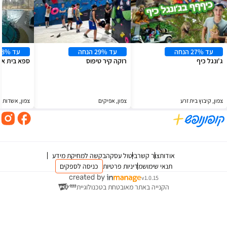
עד 29% הנחה
עד 18% הנחה
רוקה קיר טיפוס
ספא בית איל
צפון, אפיקים
צפון, אשדות יעקב מאוחד
צור קשר
ביטול עסקה
בקשה למחיקת מידע
 שימוש
מדיניות פרטיות
כניסה לספקים
v1.0.15
ייה באתר מאובטחת בטכנולוגיית