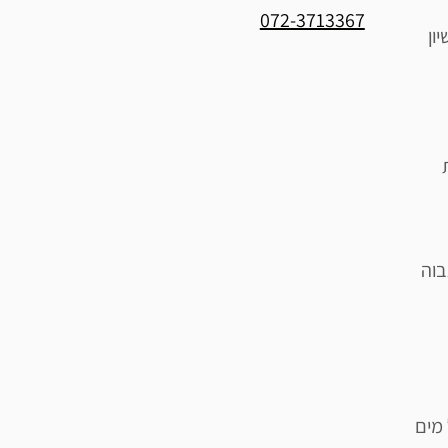
072-3713367
ון
בוה
 מים