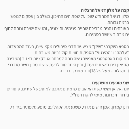
קצת על מלון דניאל הרצליה
מלון דניאל המחודש שוכן על שפת הים התיכון. משלב בין עסקים לנופש
ברמה גבוהה.
האורחים נהנים מבריכת שחייה פנימית וחיצונית, ומגישה ישירה ונוחה לחוף
ים מרהיב שיושב בסמיכות.
הספא היוקרתי "שיזן" מציע 16 חדרי טיפולים מקצועיים, בעוד המסעדות
"עלמה" ו"המינגווי" מספקות חוויות קולינריות משובחות.
המיקום האסטרטגי מאפשר גישה נוחה למבחר אטרקציות באזור (המרינה,
מוזיאון בית ראשונים ועוד), ובין היתר טוב לדעת שישנו מכון כושר מודרני
(בתשלום - מעל גיל 18)ובר מפנק בבריכה.
שני מופעים מושקעים
יונה אליאן וששי קשת האהובים מזמינים אתכם למופע של שירים, סיפורים,
בידור וזיכרונות מימי להקת הנח"ל.
רונן קמרון, אמן חושים אגדי, משגע את הקהל עם מופע טלפתיה בידורי.