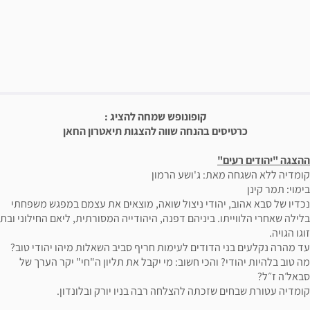
פשרויות רכישה
יאור הבילוי
קופונופש שמחה להציג :
כרטיסים בהנחה שווה להצגות תיאטרון החאן
ההצגה "יהודים רעים"
קומדיה ללא השגחה מאת: ג'ושע הרמון
בימוי: תמר קינן
נכדיו של סבא אהוב, יהודי ניצול שואה, מוצאים את עצמם במפגש משפחתי
בלילה שאחרי הלווייתו. ביניהם דפנה, היהודייה המסורתית, ליאם החילוני ובת
זוגו הגויה.
עד מהרה נקלעים בני הדודים לעימות חריף סביב השאלות מיהו יהודי טוב?
מה טוב בלהיות יהודי? והכי חשוב: מי יקבל את תליון ה"חי" יקר הערך של
סבאל׳ה ז״ל?
קומדיה עטורת שבחים שזכתה להצלחה רבה בניו יורק ובלונדון.