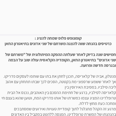
פשרויות רכישה
יאור הבילוי
קופונופש פלוס שמחה להציג :
כרטיסים בהנחה שווה להצגה משרתם של שני אדונים בתיאטרון החאן
חמישים שנה בדיוק לאחר שעלתה ההפקה המיתולוגית של "משרתם של
שני אדונים" בתיאטרון החאן, הקומדיה הקלאסית עולה שוב על הבמה
ובגרסה חדשה ופרועה.
פנטלון, אביה של קלאריסה, תכנן לחתן את בתו עם שותפו לעסקים פדריקו.
אך לאחר ששמע שרספוני מת בקטטה, הסכים לכך שבתו תתחתן עם אהוב
ליבה סילביו. במסיבת האירוסין בין
קלאריסה לסילביו, ברגע של חתימת ההסכם בין האוהבים, נכנס אל הבית
טרופלדינו המציג עצמו כמשרתו של אותו פדריקו המת, וטוען שהוא בעצם חי
ומחכה כעת מחוץ לדלת.
מרגע זה הקהל מתגלגל לתוך קומדיית טעויות ואירועים שמסתבכים
בהנהגתו של המשרת טרופלדינו, המנסה ללהטט במקביל בין האדונים