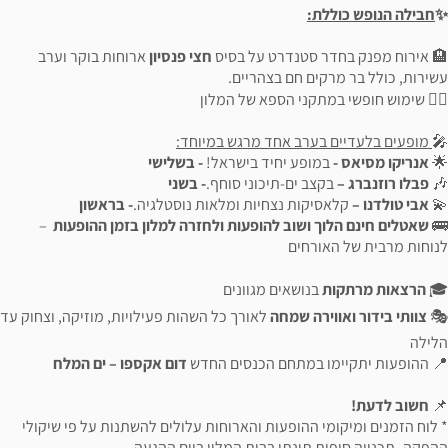
✨
חבילה הנופש כוללת:
🏨 אירוח מפנק בחדר סטנדרט על בסיס
חצי פנסיון
ארוחות בוקר וערב
עשירות, כולל בר מרקים חם בצהריים.
💆‍♀️ שימוש חופשי במתקני הספא של המלון
🎤
מופעים בלעדיים בערב אחד מרגש במיוחד:
🌟
אנריקו מסיאס -
במופע יחיד בישראל!
- בשלישי
🎶
פבלו רוזנברג –
בקצב ים-תיכוני סוחף.
- בשני
💫
אבי טולדנו –
קלאסיקות נצחיות ומלאות נוסטלגיה.
- בראשון
🚌
שאטלים חינם הלוך ושוב להופעות ולחזרה למלון בזמן ההופעות
–
לנוחות מרבית של האורחים
🎓
הרצאות מרתקות
בנושאים מגוונים
🎭
צוותי בידור ואווירה שמחה
לאורך כל השהות פעילויות, מוזיקה, וצחוק עד
הלילה
📍 ההופעות יתקיימו במתחם הכנסים החדש
דום אקספו – ים המלח
📌
חשוב לדעת!
* לוח הזמנים ומיקומי ההופעות והארוחות עלולים להשתנות על פי שיקולי
ההפקה- תכנייה סופית תינתן בבית המלון ביום ההגעה.