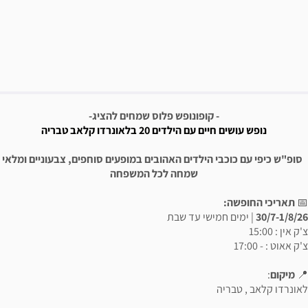
פשרויות רכישה
יאור הבילוי
- קופונופש פלוס שמחים להציג-
נופש עושים חיים עם הילדים 20 בלאונרדו קלאב טבריה
סופ"ש כיפי עם כוכבי הילדים האהובים במופעים סוחפים, צבעוניים ומלאי
שמחה לכל המשפחה
📅
תאריכי החופשה:
30/7-1/8/26
| ימים חמישי עד שבת
צ'ק אין : 15:00
צ'ק אאוט : - 17:00
📍
מיקום
:
לאונרדו קלאב , טבריה