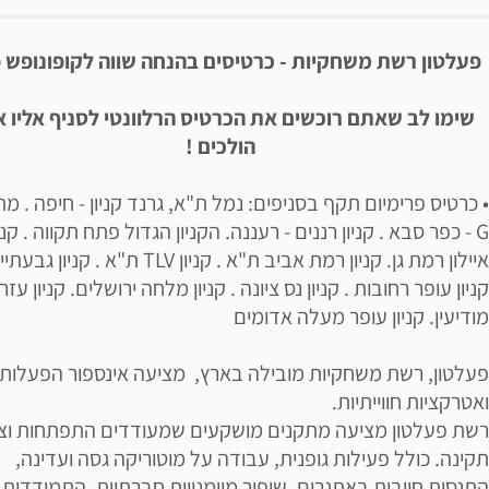
יאור הבילוי
פעלטון רשת משחקיות - כרטיסים בהנחה שווה לקופונופש 
שימו לב שאתם רוכשים את הכרטיס הרלוונטי לסניף אליו 
הולכים !
• כרטיס פרימיום תקף בסניפים: נמל ת"א, גרנד קניון - חיפה . מ
G - כפר סבא . קניון רננים - רעננה. הקניון הגדול פתח תקווה . קניו
איילון רמת גן. קניון רמת אביב ת"א . קניון TLV ת"א . קניון 
קניון עופר רחובות . קניון נס ציונה . קניון מלחה ירושלים. קניון עזר
מודיעין. קניון עופר מעלה אדומים
פעלטון, רשת משחקיות מובילה בארץ, מציעה אינספור הפעלות
ואטרקציות חווייתיות.
רשת פעלטון מציעה מתקנים מושקעים שמעודדים התפתחות וצ
תקינה. כולל פעילות גופנית, עבודה על מוטוריקה גסה ועדינה,
התנסות חיובית באתגרים, שיפור מיומנויות חברתיות, התמודדות