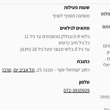
מידע נוסף
שעות פעילות
פלוס
משתנה מסניף לסניף
אתם
מתאים לגילאים
תחם
עד גיל 8 בליווי מבוגר מעל גיל 18 (חינם)
ן
גבעתיים .
כתובת
יאלי
רחוב יקותיאלי יוסף – מבנה 25, 
תל אביב יפו
, 
מרכז
טלפון
072-3935929
מיחה
 עם