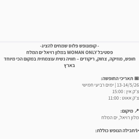
פשרויות רכישה
יאור הבילוי
- קופונופש פלוס שמחים להציג-
פסטיבל WOMAN ONLY במלון רויאל ים המלח
חופש, מוזיקה, צחוק, ריקודים – חוויה נשית עוצמתית במקום הכי מיוחד
בארץ
📅 תאריכי החופשה:
13-14/5/26 | ימים רביעי חמישי
צ'ק אין : 15:00
צ'ק אאוט : 11:00
📍 מיקום:
מלון רויאל, ים המלח
✨חבילה הנופש כוללת: