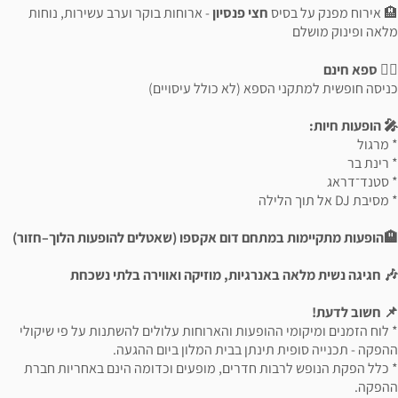
🏨 אירוח מפנק על בסיס
חצי פנסיון
- ארוחות בוקר וערב עשירות, נוחות
מלאה ופינוק מושלם
💆‍♀️ ספא חינם
כניסה חופשית למתקני הספא (לא כולל עיסויים)
🎤 הופעות חיות:
* מרגול
* רינת בר
* סטנד־דראג
* מסיבת DJ אל תוך הלילה
🏨הופעות מתקיימות במתחם דום אקספו (שאטלים להופעות הלוך–חזור)
🎶 חגיגה נשית מלאה באנרגיות, מוזיקה ואווירה בלתי נשכחת
📌 חשוב לדעת!
* לוח הזמנים ומיקומי ההופעות והארוחות עלולים להשתנות על פי שיקולי
ההפקה - תכנייה סופית תינתן בבית המלון ביום ההגעה.
* כלל הפקת הנופש לרבות חדרים, מופעים וכדומה הינם באחריות חברת
ההפקה.