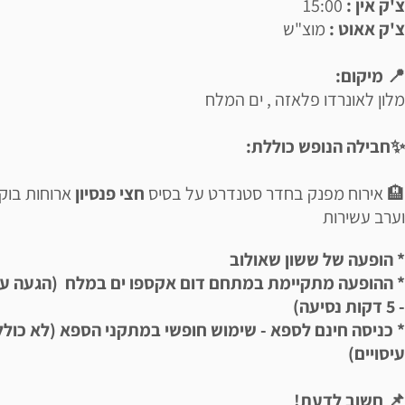
צ'ק אין :
15:00
צ'ק אאוט :
מוצ"ש
📍 מיקום:
מלון לאונרדו פלאזה , ים המלח
✨חבילה הנופש כוללת:
🏨 אירוח מפנק בחדר סטנדרט על בסיס
חצי פנסיון
ארוחות בוק
וערב עשירות
* הופעה של ששון שאולוב
* ההופעה מתקיימת במתחם דום אקספו ים במלח (הגעה ע
- 5 דקות נסיעה)
* כניסה חינם לספא - שימוש חופשי במתקני הספא (לא כולל
עיסויים)
📌 חשוב לדעת!