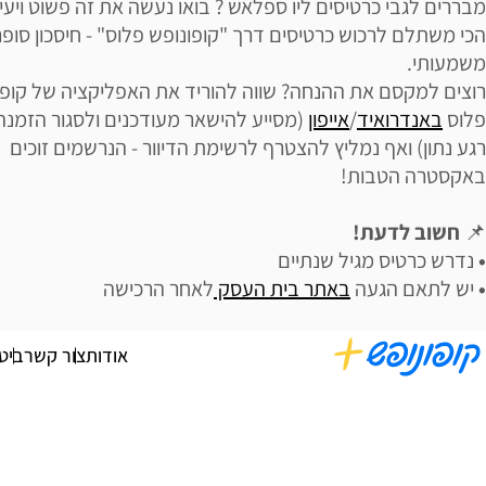
מבררים לגבי כרטיסים ליו ספלאש ? בואו נעשה את זה פשוט ויעיל
הכי משתלם לרכוש כרטיסים דרך "קופונופש פלוס" - חיסכון סופר
משמעותי.
רוצים למקסם את ההנחה? שווה להוריד את האפליקציה של קופו
פלוס
באנדרואיד
/
אייפון
(מסייע להישאר מעודכנים ולסגור הזמנה
רגע נתון) ואף נמליץ להצטרף לרשימת הדיוור - הנרשמים זוכים
באקסטרה הטבות!
📌
חשוב לדעת!
•
נדרש כרטיס מגיל שנתיים
•
יש לתאם הגעה
באתר בית העסק
לאחר הרכישה
אודות
צור קשר
ביט