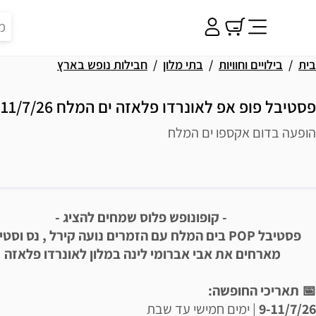
בית
בילויים וחוויות
בתי מלון
חבילות נופש בארץ
פסטיבל פופ אפ לאונרדו פלאזה ים המלח 9-11/7/26
הופעה בדום אקספו ים המלח
פשרויות רכישה
יאור הבילוי
- קופונופש פלוס שמחים להציג -
פסטיבל POP בים המלח עם הזמרים נועה קירל , נס וסט
מארחים את אבי אברומי לינה במלון לאונרדו פלאזה
📅 תאריכי החופשה:
9-11/7/26
| ימים חמישי עד שבת