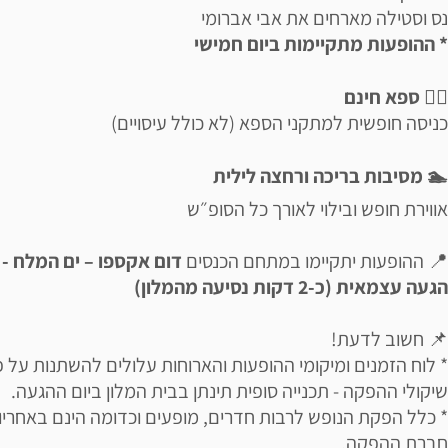
נס וסטילה מארחים את אבי אברומי
* ההופעות מתקיימות ביום חמישי
💆‍♀️ ספא חינם
כניסה חופשית למתקני הספא (לא כולל עיסויים)
🏊 מסיבות בריכה ורחצה לילית
אווירת חופש ובילוי לאורך כל הסופ״ש
📍 ההופעות יתקיימו במתחם הכנסים
דום אקספו – ים המלח -
הגעה עצמאית (כ-2 דקות נסיעה מהמלון)
📌 חשוב לדעת!
* לוח הזמנים ומיקומי ההופעות והארוחות עלולים להשתנות על פ
שיקולי ההפקה - תכנייה סופית תינתן בבית המלון ביום ההגעה.
* כלל הפקת הנופש לרבות חדרים, מופעים וכדומה הינם באחריו
חברת ההפקה.