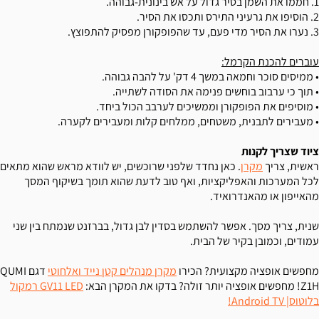
1. חממו את השמן בסיר גדול על אש בינונית-גבוהה.
2. הוסיפו את גרעיני התירס ותכסו את הסיר.
3. נערו את הסיר מדי פעם, עד שהפופקורן מפסיק להתפוצץ.
עוברים להכנת הקרמל:
• ממיסים סוכר וחמאה במשך 4 דק' על להבה גבוהה.
• תוך כי ערבוב בוחשים פנימה את הסודה לשתייה.
• מוסיפים את הפופקורן וממשיכים לערבב הכול ביחד.
• מעבירים לתבנית, משטחים, ממלחים קלות ומעבירים לקערה.
ציוד שצריך לקנות
ראשית, צריך
מקרן
. כאן נחדד שלפני שרוכשים, יש לוודא מראש שהוא מתאים
לכל המערכות והאפליקציות, ואף טוב לדעת שהוא תומך בשיקוף המסך
מהאייפון או מהאנדרואיד.
שנית, צריך מסך. אפשר להשתמש בסדין לבן גדול, בברזנט שנמתח בין שני
עמודים, וכמובן בקיר של הבית.
מחפשים אופציה מקצועית? הכירו
מקרן מנהלים קטן נייד ואלחוטי
דגם QUMI
Z1H! מחפשים אופציה יותר זולה? בדקו את המקרן הבא:
GV11 LED רמקול
בלוטוס| Android TV!