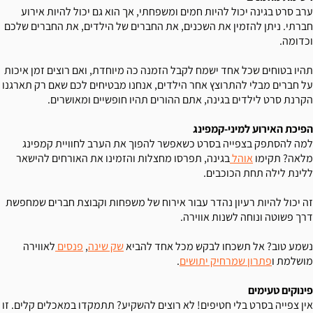
ערב סרט בגינה יכול להיות חמים ומשפחתי, אך הוא גם יכול להיות אירוע
חברתי. ניתן להזמין את השכנים, את החברים של הילדים, את החברים שלכם
וכדומה.
תהיו בטוחים שכל אחד ישמח לקבל הזמנה כה מיוחדת, ואם רוצים זמן איכות
על חברים מבלי להתרוצץ אחר הילדים, אנחנו מבטיחים לכם שאם רק תארגנו
הקרנת סרט לילדים בגינה, אתם ההורים תהיו חופשיים ומאושרים.
הפיכת האירוע למיני-קמפינג
למה להסתפק בצפייה בסרט כשאפשר להפוך את הערב לחוויית קמפינג
מלאה? תקימו
אוהל
בגינה, תפרסו מחצלות והזמינו את האורחים להישאר
ללינת לילה תחת הכוכבים.
זה יכול להיות רעיון נהדר עבור אירוח של משפחות וקבוצת חברים שמחפשת
דרך פשוטה ונוחה לשנות אווירה.
נשמע טוב? אל תשכחו לבקש מכל אחד להביא
שק שינה
,
פנסים
לאווירה
מושלמת ו
פתרון שמרחיק יתושים
.
פינוקים טעימים
אין צפייה בסרט בלי חטיפים! לא רוצים להשקיע? תתמקדו במאכלים קלים. זו