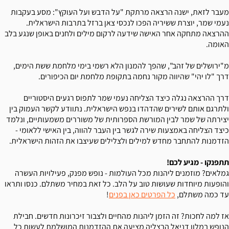
מעבר לזאת, ישנה הרצאה מרתקת "על הדבש ועל העוקץ": מסע בעקבות
נעמי שמר, יוצרת ששיריה הפכו לנכסי צאן ברזל בתרבות הישראלית.
ההרצאה מתחקה אחר האישה שידעה לרקום מילים ולחנים באופן שנגע בלב
האומה.
מ"ירושלים של זהב", שהפך להמנון הלא רשמי בימי מלחמת ששת הימים,
דרך "לו יהי" שהיווה מקור נחמה בתקופת מלחמת יום הכיפורים.
דרך ההרצאה נגלה כיצד הצליחה נעמי שמר לתפוס רגעים היסטוריים
ולתרגם אותם לשירים שהדהדו בנפש הישראלית. נתוודע לקשר העמוק בין
יצירתה של שמר לבין המורשת הספרותית של משוררים משמעותיים, ונלמד
כיצד הצליחה באמצעות שירה לגשר בין העבר להווה, בין האישי ללאומי -
הזדמנות להתחבר מחדש למילים ולצלילים שעיצבו את הזהות הישראלית.
תתפנקו - מגיע לכם!
גמלאים? מוזמנים ליהנות מכל העולמות - נופש מפנק, פעילויות העשרה
והופעות מיוחדות שעושות טוב על הלב. כל זאת במחיר משתלם. כנסו ותראו
עד כמה משתלם,
כל הפרטים כאן בפנים
!
אז למה לחכות? זה הזמן ליהנות מהחיים ולצבור זיכרונות חדשים. חבילת
הנופש במלון דניאל הרצליה מציעה את ההזדמנות המושלמת לעשות כל