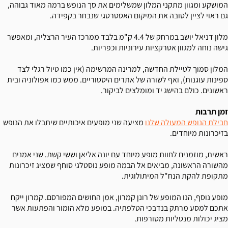
המושקע ומגוון מתקני המלון שמשלימים את סך הנופש ברמה מאוד גבוהה,
גם ראוי לציין לטובה את המיקום האסטרטגי שנבחר בקפידה.
מלון דניאל יושב במרחק של 4.4 ק"מ בלבד ממרכז העיר הרצליה, ומאפשר
גישה נוחה למגוון אטרקציות עירוניות וכפריות.
המלון סמוך לטיילת החדשה, למרינה המרשימה (אין כמו טיול רגלי לצד
ספינות עוגנות), ואף לשורה של אתרים היסטוריים. ממש כמו אפולוניה ובית
ראשונים. כולם בהישג יד ומומלצים לביקור.
זמן תרבות
חבילת הנופש המעולה שלנו
מציעה שני מופעים איכותיים שיתבלו את הנופש
בזיכרונות מיוחדים.
ראשית, מוזמנים לחוות מופע מיוחד עם יונה אליאן וששי קשת. שני אמנים
מהשורה הראשונה, מביאים אל הבמה מופע נוסטלגי סוחף שמציג זיכרונות
מתקופת להקת הנח"ל המיתולוגית.
מופע נוסף, הנו המופע של רונן קמרון, אמן החושים המפורסם. קמרון ייקח
אתכם למסע מרתק בנדבכי הטלפתיה. במופע מלא הומור והפתעות אשר
מציג יכולות מנטליות מטורפות.