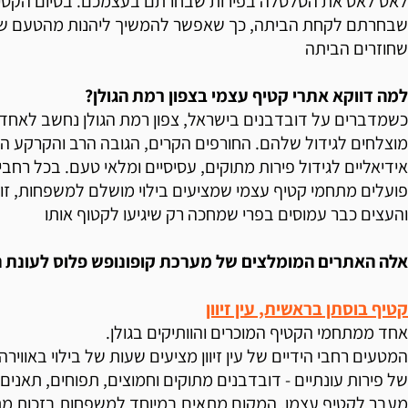
לאט לאט את הסלסלה בפירות שבחרתם בעצמכם. בסיום הקטיף
שבחרתם לקחת הביתה, כך שאפשר להמשיך ליהנות מהטעם של 
שחוזרים הביתה
למה דווקא אתרי קטיף עצמי בצפון רמת הגולן?
כשמדברים על דובדבנים בישראל, צפון רמת הגולן נחשב לאחד 
מוצלחים לגידול שלהם. החורפים הקרים, הגובה הרב והקרקע הפו
אידיאליים לגידול פירות מתוקים, עסיסיים ומלאי טעם. בכל רחבי 
פועלים מתחמי קטיף עצמי שמציעים בילוי מושלם למשפחות, זוג
והעצים כבר עמוסים בפרי שמחכה רק שיגיעו לקטוף אותו
אלה האתרים המומלצים של מערכת קופונופש פלוס לעונת הקטיף 
קטיף בוסתן בראשית, עין זיוון
אחד ממתחמי הקטיף המוכרים והוותיקים בגולן.
המטעים רחבי הידיים של עין זיוון מציעים שעות של בילוי באווירה
של פירות עונתיים - דובדבנים מתוקים וחמוצים, תפוחים, תאנים, 
מעבר לקטיף עצמו, המקום מתאים במיוחד למשפחות בזכות מ