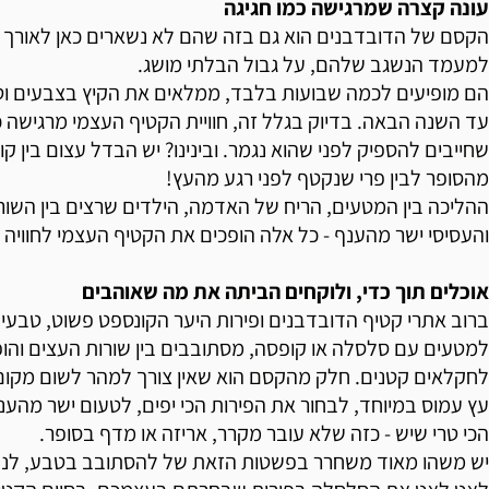
עונה קצרה שמרגישה כמו חגיגה
הקסם של הדובדבנים הוא גם בזה שהם לא נשארים כאן לאורך זמ
למעמד הנשגב שלהם, על גבול הבלתי מושג.
הם מופיעים לכמה שבועות בלבד, ממלאים את הקיץ בצבעים וט
עד השנה הבאה. בדיוק בגלל זה, חוויית הקטיף העצמי מרגישה כמ
שחייבים להספיק לפני שהוא נגמר. ובינינו? יש הבדל עצום בין ק
מהסופר לבין פרי שנקטף לפני רגע מהעץ!
ההליכה בין המטעים, הריח של האדמה, הילדים שרצים בין השורו
והעסיסי ישר מהענף - כל אלה הופכים את הקטיף העצמי לחוויה 
אוכלים תוך כדי, ולוקחים הביתה את מה שאוהבים
ברוב אתרי קטיף הדובדבנים ופירות היער הקונספט פשוט, טבעי ומ
למטעים עם סלסלה או קופסה, מסתובבים בין שורות העצים והו
לחקלאים קטנים. חלק מהקסם הוא שאין צורך למהר לשום מקום
עץ עמוס במיוחד, לבחור את הפירות הכי יפים, לטעום ישר מהענ
הכי טרי שיש - כזה שלא עובר מקרר, אריזה או מדף בסופר.
יש משהו מאוד משחרר בפשטות הזאת של להסתובב בטבע, לנש