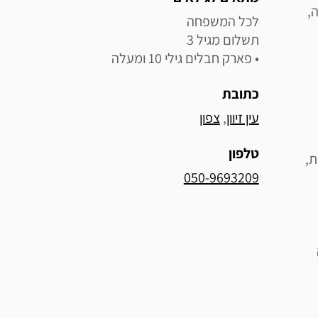
,
• פארק חבלים גילי 10 ומעלה
כתובת
עין זיוון
, 
צפון
טלפון
של ריחות,
050-9693209