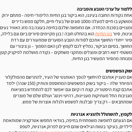
ללמוד על ערכי הטבע והסביבה
אחת נקודות החובה בעיננו, הוא ביקור בגן החיות הלימודי חיפה - מתחם ירוק
ומושקע בו חיים למעלה מ100 סוגים של בעלי חיים, חלקם ממש נדירים
ומצויים בסכנת הכחדה. אם החופשה שלכם בחיפה בעונה בה מזג האוויר נעים
ונינוח, סיור
בגן החיות
הוא בהחלט חובה ! בגן מקיימים סיורים ביום וגם בלילה,
סיור ייחודי החושף אתכם לסודות הטבע הסוערים שמתעוררים עם רדת
החושך. בסיום הביקור, נמליץ לכם לקפוץ לגן האם הסמוך – גן ציבורי עם
משטחי דשא רחבים ומוצלים ומתקני משחקים – נקודה מושלמת לפיקניק קטן
ומנוחה מהסיור המעשיר בגן החיות.
שוק הפשפשים
אם מעניין אותכם להיחשף לנופך האותנטי של העיר, להתרשם מהפולקלור
המיוחד שלה – ביקור בשוק הפשפשים המחוספס והותיק (150 שנה!) ילמד
אתכם קצת היסטוריה, קצת דו קיום וגם יאפשר לכם להתחדש במציאות
מגניבות החל מעתיקות מעניינות, רהיטי וינטג' ועולם שלם של מוצרים
שמתחבאים – רק צריך סבלנות לפשפש ולגלות אוצרות של ממש.
לקפוץ, להשתולל ולהוציא אנרגיות
אם הגעתם לחופשה משפחתית בחיפה, בוודאי תחפשו אטרקציה שמותאמת
לילדים, בעיקר בטווח הגילאים שהם חייבים לפרוק אנרגיות, לטפס