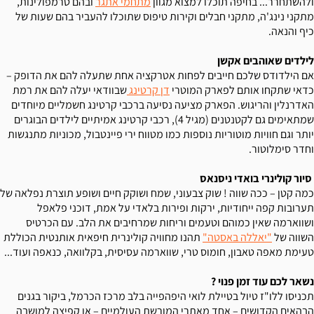
ולהשתחרר... בחיפה תוכלו למצוא מגוון
מתחמי אתגר
ובהם טרמפולינות,
מתקני נינג'ה, מתקני חבלים וקירות טיפוס שתוכלו להעביר בהם שעות של
כיף והנאה.
לילדים שאוהבים אקשן
אם הילדודס שלכם חייבים לפחות אטרקציה אחת שתעלה להם את הדופק –
כדאי שתקחו אותם לפארק המוטרי
דן קרטינג
שבוודאי יעלה להם את רמת
האדרנלין והריגוש. הפארק מציעה נסיעה ברכבי קרטינג חשמליים מיוחדים
שמתאימים גם לקטנטנים (מגיל 4), רכבי קרטינג אמיתיים לילדים הבוגרים
יותר וגם חוויות מוטוריות נוספות כמו מטווח ירי פיינטבול, מכוניות מתנגשות
וחדר סימלוטור.
סיור קולינרי בואדי ניסנאס
כמה קטן – ככה שווה ! שוק צבעוני, שמח ושוקק חיים ושופע תוצרת נפלאה של
תערובות קפה ייחודיות, ירקות ופירות בלאדי על אמת, דוכני פלאפל
ושווארמה שאין כמוהם וטעמים וריחות שמרחיבים את הלב. עם הכרטיס
השווה של
"יאללה באסטה"
תהנו מחוויה קולינרית חיפאית אותנטית הכוללת
טעימת מאפה טאבון, חומוס טרי, שווארמה עסיסית, בקלוואה, כנאפה ועוד...
נשאר לכם עוד זמן פנוי ?
תכניסו ללו"ז טיול בטיילת לואי היפהפייה בלב מרכז הכרמל, ביקור בגנים
הבהאים הקדושים – אחד מאתרי המורשת העולמיים – או קפיצה למושבה