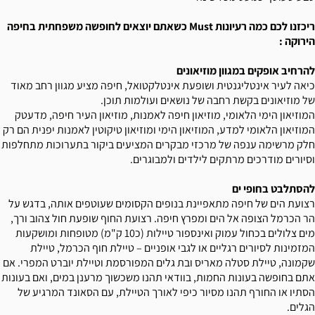
ריכזנו לכם כמה רעיונות Must כשאתם יוצאים לחופשה משפחתית בחיפה
הירוקה :
להרחיב אופקים במגוון מוזיאונים
כיאה לעיר אינטליגנטית ושופעת אינטלקטואל, חיפה מציע מגוון רחב מאוד
של מוזיאונים בקשת רחבה של נושאים ועולמות תוכן.
המוזיאון הימי הלאומי, מוזיאון חיפה לאמנות, מוזיאון העיר חיפה, מדעטק
המוזיאון הלאומי למדע, המוזיאון הימי ומוזיאון טיקוטין לאמנות יפנית הם רק
חלק מרשימה ענפה של מרכזי מבקרים המציעים ביקור בתערוכות מתחלפות
וסיורים מודרכים מרתקים לילדים ולמבוגרים.
להסתלבט בחופי ים
רצועת הים של חיפה מתאפיינת בנופים הקסומים שעוטפים אותה, בדגש על
הר הכרמל הצופה אל הים ומפרץ חיפה. רצועת החוף שופעת חול צהוב ורך,
מים צלולים בכחול עמוק ואינספור טיילות (כ10 ק"מ) מטופחות ומושקעות
המזמינות לסיורים רגליים או לגבי אופניים – טיילת חוף הכרמל, טיילת
שקמונה, טיילת סטלה מאריס ובת גלים המפורסמת וטיילת יוברט המפרי. אם
אתם בחופשה בעונות החמות, בוודאי תהנו משכשוך מרענן במים, ואם בעונות
הסתיו או החורף תהנו מסיור כיפי לאורך הטיילת, עם הסאונד המרגיע של
הגלים.