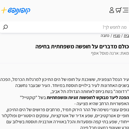
בית
מגזין
כתבה
כולם מדברים על חופשה משפחתית בחיפה
מאת: ארנה מוסל אסף
עיר הנמל הצפונית, ששוכנת על חופו של הים התיכון למרגלות הכרמל, הפכה
בשנים האחרונות לעיר בילויים תוססת במיוחד. העיר שבעבר נחשבה
"רדומה" בטח ביחס לאחותה הגדולה תל אביב,
הפכה ליעד מבוקש לחופשות זוגיות ומשפחתיות
בשל "קוקטייל"
האפשרויות הרחב שהיא מציעה -
נופים עוצרי נשימה של ההר הירוק תמיד, מרחבים פרושים של הים התיכון,
חופי ים אטרקטיביים, שפע אדיר של אטרקציות, עומקים היסטוריים ופולקלור
ייחודי, שפע בתי קפה ומסעדות והכל באווירה אורבנית תוססת בשילוב עם
טבע שעוטף כמעט מכל פינה