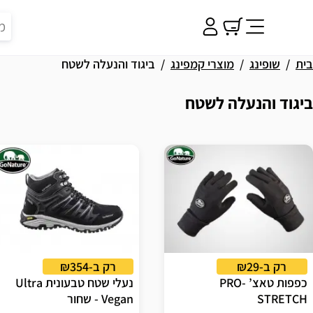
בית
שופינג
מוצרי קמפינג
ביגוד והנעלה לשטח
ביגוד והנעלה לשטח
וצאות
רק ב-₪29
רק ב-₪354
כפפות טאצ’ PRO-
נעלי שטח טבעונית Ultra
STRETCH
Vegan - שחור