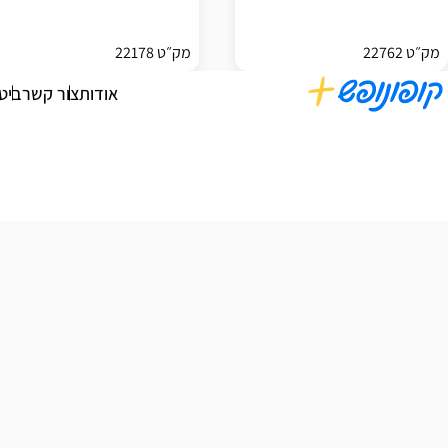
מק״ט 22762
מק״ט 22178
אודות
צור קשר
ביט