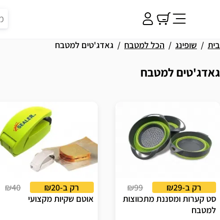
בית
שופינג
הכל למטבח
גאדג'טים למטבח
גאדג'טים למטבח
וצאות
רק ב-₪29
₪99
רק ב-₪20
₪40
סט קערות ומסננת מתכווצות
אוטם שקיות מקצועי
למטבח