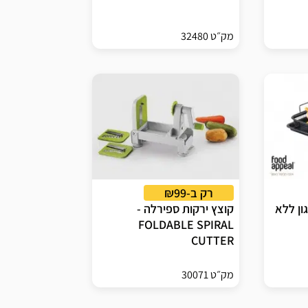
מק״ט 32480
רק ב-₪99
ון ללא
קוצץ ירקות ספירלה -
FOLDABLE SPIRAL
CUTTER
מק״ט 30071