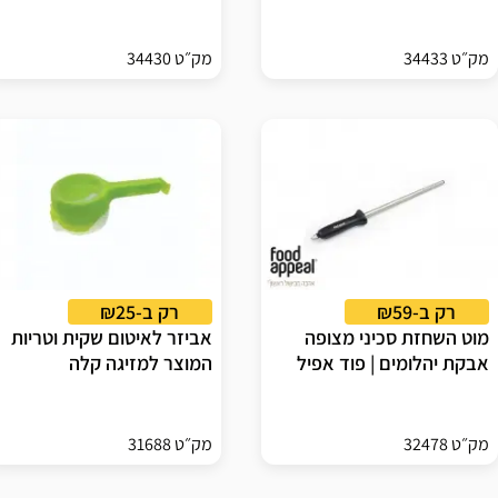
מק״ט 34433
מק״ט 34430
רק ב-₪59
רק ב-₪25
מוט השחזת סכיני מצופה
אביזר לאיטום שקית וטריות
אבקת יהלומים | פוד אפיל
המוצר למזיגה קלה
מק״ט 32478
מק״ט 31688