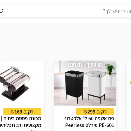
רק ב-₪299
רק ב-₪169
פח אשפה 60 ל' אלקטרוני
מכונת פסטה ביתית |
PE-601 פירלס Peerless
מקצועית ורב תכליתית 