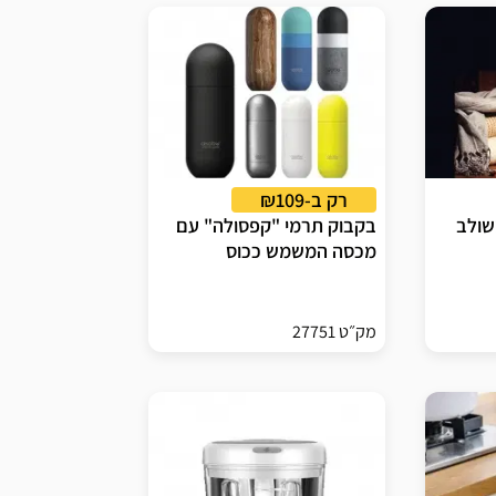
רק ב-₪109
שולב
בקבוק תרמי "קפסולה" עם
מכסה המשמש ככוס
מק״ט 27751