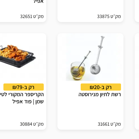
אפיל
מק״ט 33875
מק״ט 32651
רק ב-₪20
רק ב-₪79
רשת לתיון מנירוסטה
הקריספר המקורי לטיג
שמן | פוד אפיל
מק״ט 31661
מק״ט 30884