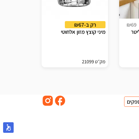
₪69
רק ב-₪67
מיני קוצץ מזון אלחוטי
מק״ט 21099
פקים