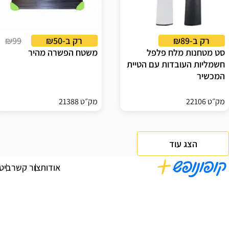
רק ב-₪89
רק ב-₪50
₪99
סט מטחנות מלח פלפל
משטח הפשרה מהיר
חשמליות העובדות עם הטיית
המכשיר
מק״ט 22106
מק״ט 21388
הצג עוד
אודות
צור קשר
ביט