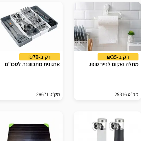
רק ב-₪35
רק ב-₪79
מתלה ואקום לנייר סופג
ארגונית מתכווננת לסכו"ם
מק״ט 29316
מק״ט 28671