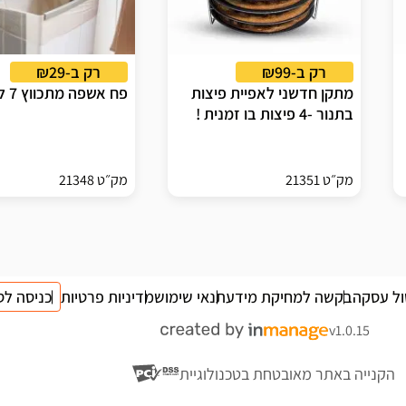
רק ב-₪99
רק ב-₪29
מתקן חדשני לאפיית פיצות
פח אשפה מתכווץ 7 ליטר
בתנור -4 פיצות בו זמנית !
מק״ט 21351
מק״ט 21348
ול עסקה
בקשה למחיקת מידע
תנאי שימוש
מדיניות פרטיות
כניסה לס
v1.0.15
הקנייה באתר מאובטחת בטכנולוגיית