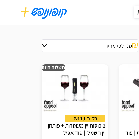
סנן לפי מחיר
משלוח חינם
רק ב-₪119
2 כוסות יין מעוטרות + פותחן
| פוד
יין חשמלי | פוד אפיל