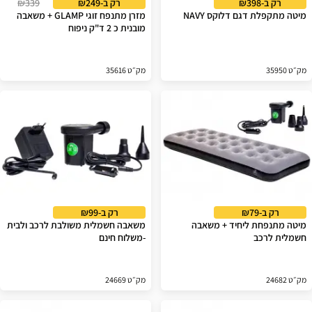
רק ב-₪398
רק ב-₪249
₪339
מיטה מתקפלת דגם דלוקס NAVY
מזרן מתנפח זוגי GLAMP + משאבה
מובנית כ 2 ד"ק ניפוח
מק״ט 35950
מק״ט 35616
רק ב-₪79
רק ב-₪99
מיטה מתנפחת ליחיד + משאבה
משאבה חשמלית משולבת לרכב ולבית
חשמלית לרכב
-משלוח חינם
מק״ט 24682
מק״ט 24669