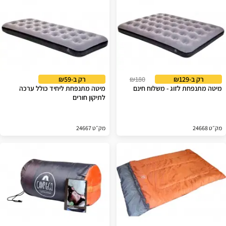
רק ב-₪129
₪180
רק ב-₪59
מיטה מתנפחת לזוג - משלוח חינם
מיטה מתנפחת ליחיד כולל ערכה
לתיקון חורים
מק״ט 24668
מק״ט 24667