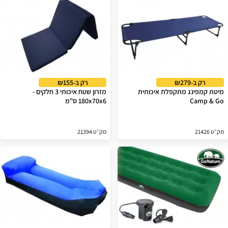
רק ב-₪279
רק ב-₪155
מיטת קמפינג מתקפלת איכותית
מזרון שטח איכותי 3 חלקים -
Camp & Go
180x70x6 ס"מ
מק״ט 21426
מק״ט 21394