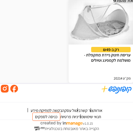
אזל מהמלאי
רק ב-₪49
עריסת תינוק ניידת מתקפלת -
מושלמת לקמפינג וטיולים
מק״ט 20214
אודות
צור קשר
ביטול עסקה
בקשה למחיקת מידע
תנאי שימוש
מדיניות פרטיות
כניסה לספקים
v1.0.15
הקנייה באתר מאובטחת בטכנולוגיית