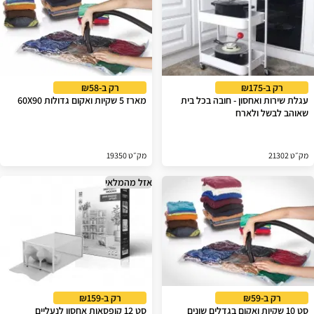
רק ב-₪175
רק ב-₪58
עגלת שירות ואחסון - חובה בכל בית
מארז 5 שקיות ואקום גדולות 60X90
שאוהב לבשל ולארח
מק״ט 21302
מק״ט 19350
אזל מהמלאי
רק ב-₪59
רק ב-₪159
סט 10 שקיות ואקום בגדלים שונים
סט 12 קופסאות אחסון לנעליים