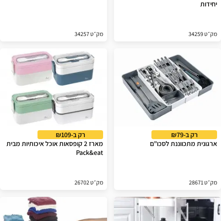
יחידות
מק״ט 34259
מק״ט 34257
רק ב-₪79
רק ב-₪109
ארגונית מתכווננת לסכו"ם
מארז 2 קופסאות אוכל איכותיות מבית
Pack&eat
מק״ט 28671
מק״ט 26702