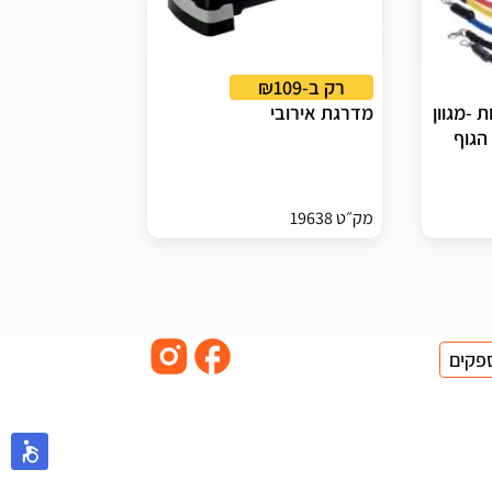
רק ב-₪109
 -מגוון
מדרגת אירובי
הגוף
מק״ט 19638
פקים