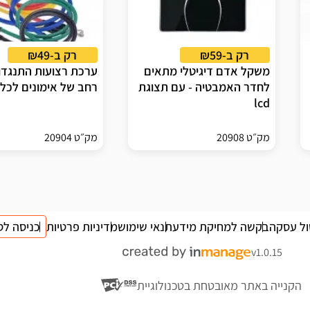
רק ב-₪59
רק ב-₪49
משקל אדם דיגיטלי מתאים
ערכת רצועות התנגדות
לחדר האמבטיה - עם תצוגת
רחב של אימונים לכל 
lcd
מק״ט 20908
מק״ט 20904
ול עסקה
בקשה למחיקת מידע
תנאי שימוש
מדיניות פרטיות
כניסה לס
v1.0.15
הקנייה באתר מאובטחת בטכנולוגיית