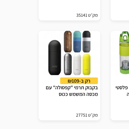
מק״ט 35141
רק ב-₪109
 פלסטי
בקבוק תרמי "קפסולה" עם
ה
מכסה המשמש ככוס
מק״ט 27751