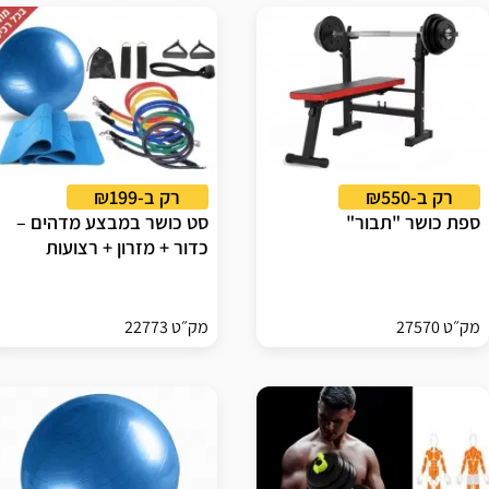
רק ב-₪550
רק ב-₪199
ספת כושר "תבור"
סט כושר במבצע מדהים –
כדור + מזרון + רצועות
מק״ט 27570
מק״ט 22773