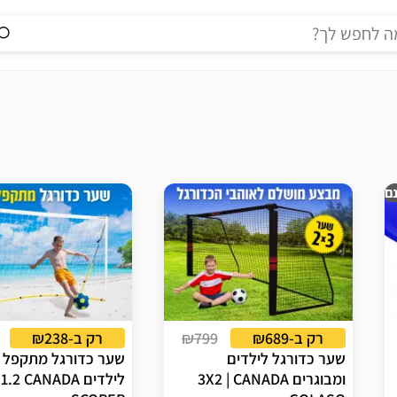
ם
רק ב-₪689
₪799
רק ב-₪238
שער כדורגל לילדים
שער כדורגל מתקפל נ
ומבוגרים 3X2 | CANADA