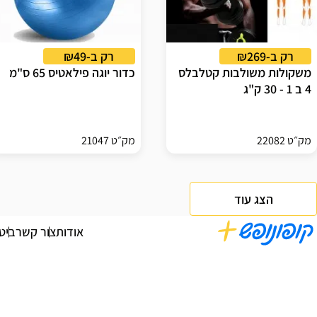
רק ב-₪269
רק ב-₪49
משקולות משולבות קטלבלס
כדור יוגה פילאטיס 65 ס"מ
4 ב 1 - 30 ק"ג
מק״ט 22082
מק״ט 21047
הצג עוד
אודות
צור קשר
ביט