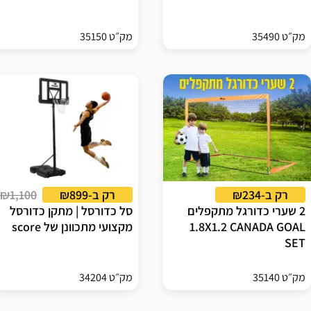
מק״ט 35490
מק״ט 35150
רק ב-₪234
רק ב-₪899
₪1,100
2 שערי כדורגל מתקפלים
סל כדורסל | מתקן כדורסל
1.8X1.2 CANADA GOAL
מקצועי מתכוונן של score
SET
מק״ט 35140
מק״ט 34204