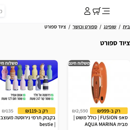
בית
שופינג
ספורט וכושר
ציוד ספורט
ציוד ספורט
וצאות
משלוח חינם
משלוח חינ
רק ב-₪999
₪2,590
רק ב-₪119
₪135
סאפ FUSION | כולל משוט |
בקבוק תרמי נירוסטה מעוצב
מבית AQUA MARINA
| bestie