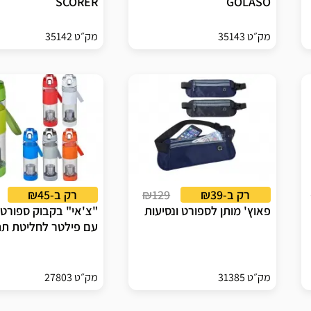
SCORER
GOLASO
מק״ט 35143
מק״ט 35142
רק ב-₪39
₪129
רק ב-₪45
פאוץ' מותן לספורט ונסיעות
"צ'אי" בקבוק ספורט
עם פילטר לחליטת ת
מק״ט 31385
מק״ט 27803