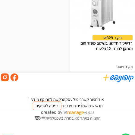
רק ב-₪329
רדיאטור חדשני בשילוב מפזר חום
ומתקן לחות –12 צלעות
מק״ט 31419
אודות
צור קשר
ביטול עסקה
בקשה למחיקת מידע
תנאי שימוש
מדיניות פרטיות
כניסה לספקים
v1.0.15
הקנייה באתר מאובטחת בטכנולוגיית