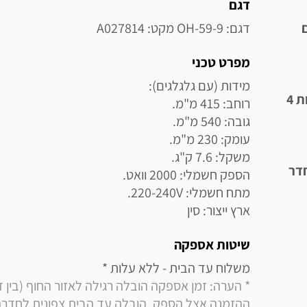
מידע נוסף
דגם
ועים
דגם: OH-59-9 מקט: A027814
מפרט טכני
לדגם המבוקש מנגנון פיזור חום במהירות ובאופן אחיד, בזכות 4
דר
ארץ ייצור: סין
שיטות אספקה
משלוח עד הבית - ללא עלות * 
