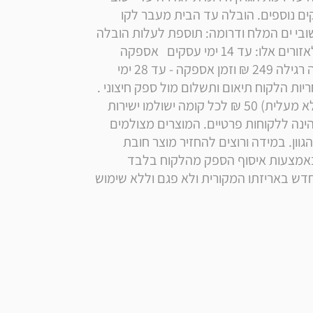
ים המלח: ללא תוספת תשלום ועיכוב של 10 ימי עסקים נוספים. הובלה עד הבית מעבר לקו 
הירוק, ליישובי בקעת הירדן, לרמת הגולן וצפונה וליישובי ים המלח ודרומה: תוספת לעלות הובלה 
רגילה: 199 ₪ לתשלום ישירות למוביל זמן אספקה לאזורים אלו: עד 14 ימי עסקים   אספקה 
ליישובי אילת והערבה בתוספת תשלום לעלות הובלה רגילה 249 ₪ וזמן אספקה - עד 28 ימי 
עסקים.  במידה וההובלה מצריכה הובלת מנוף, באחריות הלקוח תיאום ותשלום מול ספק חיצוני . 
ישנה תוספת דמי משלוח מקומה שלישית ומעלה (ללא מעלית) 50 ₪ לכל קומה ישולמו ישירות 
למוביל.  רכישה מוגבלת ל2 יחידות ללקוח. המכירה הינה ללקוחות פרטיים. המוצרים מצולמים 
בסטודיו מקצועי ולכן הצבע יכול להגיע שונה בדרגת הגוון. במידה ורוצים להחזיר מוצר חובת 
החזרת מוצר היא על ידי הלקוח למחסני החברה או באמצעות איסוף הספק מהלקוח בלבד 