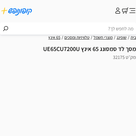
בית
שופינג
מוצרי חשמל
טלוויזיות ומסכים
65 אינץ
מסך לד סמסונג 65 אינץ UE65CU7200U
מק״ט 32175