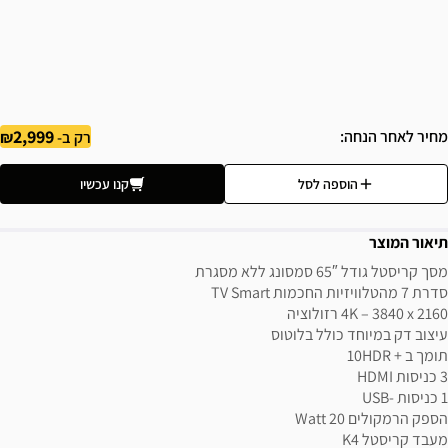
2,999
מחיר לאחר הנחה
רק ב-
הוספה לסל
קנו עכשיו
תיאור המוצר
מסך קריסטל גודל 65″ סמסונג ללא מסגרת
סדרת 7 מהטלוויזיות החכמות TV Smart
4K – 3840 x 2160 רזולוציה
עיצוב דק במיוחד כולל בלוטוס
תומך ב + 10HDR
3 כניסות HDMI
1 כניסות -USB
הספק הרמקולים Watt 20
מעבד קריסטל K4