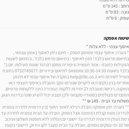
עומק : 6 ס”מ
שיטות אספקה
איסוף עצמי - ללא עלות * 

* הערה: איסוף עצמי ממחסן הספק – חינם ניתן לאסוף באופן עצמאי , 
בתיאום מראש בלבד! זמין לאיסוף : בתיאום מראש בלבד , בהתאם לשעות 
הפעילות כתובת : אזור תעשייה ציפורית מחסן רם הוד שעות פעילות: יום ב' 
בלבד בשעות 10:30-14:30 וואטסאפ לתיאום ובירורים: 0732745077 כתובת 
המייל לשירות היא help@iltc.co.il במקרה של איסוף עצמי לא תינתן 
אחריות בגין נזקים ו/או ליקויים שנגרמו עקב ההובלה באיסוף העצמי ו/או 
התקנה. רכישה מוגבלת ל2 יחידות ללקוח. המכירה הינה ללקוחות פרטיים. 
המוצרים מצולמים בסטודיו מקצועי ולכן הצבע יכול להגיע שונה בדרגת הגוון.
משלוח עד הבית - 149 ₪ ** 

** הערה: זמן אספקה הובלה רגילה לאזור החוף (בין דרומית לחדרה צפונית 
לגדרה) מעת קבלת ההזמנה אצל הספק. הובלה עד הבית צפונית לחדרה עד 
רמת הגולן ודרומית לגדרה עד יישובי ים המלח: ללא תוספת תשלום ועיכוב 
של 10 ימי עסקים נוספים. הובלה עד הבית מעבר לקו הירוק, ליישובי בקעת 