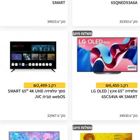
SMART
65QNED93A6A
מק״ט 35393
מק״ט 34933
משלוח חינם
רק ב-₪6,450
רק ב-₪2,499
טלוויזיה "65 אינץ | LG OLED
מסך טלוויזיה SMART 65″ 4K UHD
65CS4VA 4K SMART
webOS מבית JVC
מק״ט 34930
מק״ט 32947
משלוח חינם