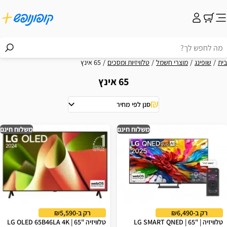
בית
שופינג
מוצרי חשמל
טלוויזיות ומסכים
65 אינץ
65 אינץ
סנן לפי מחיר
וצאות
משלוח חינם
משלוח חינם
רק ב-₪6,490
רק ב-₪5,590
טלוויזיה | "65 LG SMART QNED |
טלוויזיה "65 | LG OLED 65B46LA 4K