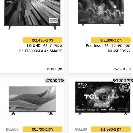
רק ב-₪2,990
רק ב-₪2,490
מסך מיני לד | 65' | Peerless
טלוויזיה "65 | LG UHD
65UT80006LA 4K SMART
ML65PEOS22
מק״ט 35262
מק״ט 34938
אזל מהמלאי
אזל מהמלאי
רק ב-₪1,990
₪3,199
רק ב-₪1,799
₪1,899