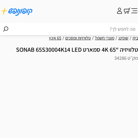
בית
שופינג
מוצרי חשמל
טלוויזיות ומסכים
65 אינץ
טלוויזיה “65 4K סמארט SONAB 65S30004K14 LED
מק״ט 34286