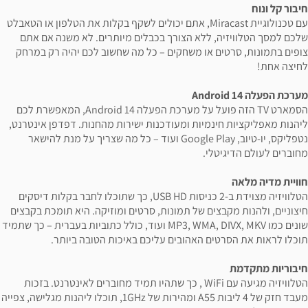
חיבור קל ונוח
עם טכנולוגיית Miracast, אתם יכולים לשקף בקלות את הטלפון או הטאבלט
שלכם למסך הטלוויזיה, ללא הצורך בכבלים מיותרים. לא משנה אם אתם
צופים בתמונות, סרטים או משחקים – כל מה שחשוב לכם יהיה רק במרחק
לחיצה אחת!
מערכת הפעלה Android 14
הסמארט TV הזה פועל על מערכת הפעלה Android 14, המאפשרת לכם
ליהנות מאפליקציות חינמיות ומעודכנות ישירות מהחנות. דפדפן אינטרנט,
נטפליקס, יו-טיוב, Google Play ועוד – כל מה שצריך על מנת להישאר
מחוברים לעולם הדיגיטלי.
חוויית מדיה מלאה
הטלוויזיה מצוידת ב-2 כניסות USB HD, כך שתוכלו לחבר בקלות דיסקים
חיצוניים, ולהנות מקבצים של תמונות, סרטים ומוזיקה. היא תומכת בקבצים
שונים כמו MP3, WMA, DIVX, MKV ועוד, כולל כתוביות בעברית – כך שתמיד
תוכלו לראות את הסרטים האהובים עליכם באיכות הטובה ביותר.
חיבוריות מתקדמת
הטלוויזיה מגיעה עם WiFi , כך שתהיו תמיד מחוברים לאינטרנט. בזכות
מעבד חזק של 4 ליבות A55 ומהירות של 1GHz, תוכלו ליהנות מגלישה, צפייה