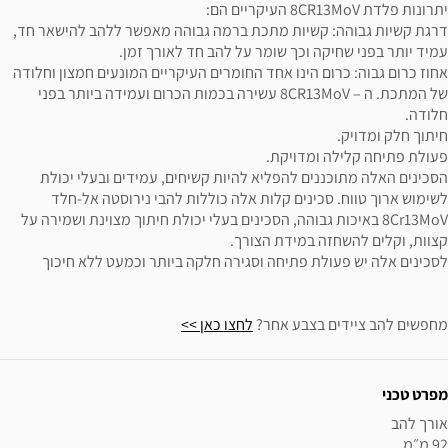
יתרונות פלדת 8CR13MoV העיקריים הם:
דרגת קשיות גבוהה: קשיות מתכת ברמה גבוהה מאפשר ללהב להישאר חד,
עמיד יותר בפני שחיקה וכך שומר על להב חד לאורך זמן.
אחוז כרום גבוה: כרום הינו אחד החומרים העיקריים המונעים חמצון וחלודה
של המתכת. ה – 8CR13MoV עשירה בכמות הכרום ועמידה ביותר בפני
חלודה.
חיתוך חלק ומדויק.
פעולת פתיחה קלילה ומדויקת.
הסכינים האלה מתוכננים להפליא להיות קשיחים, עמידים ובעלי יכולת
לשימוש ארוך טווח. סכינים קלות אלה כוללות להבי נירוסטה אל-חלד
8Cr13MoV באיכות גבוהה, הסכינים בעלי יכולת חיתוך מצוינת ושמירה על
קצוות, וקלים להשחזה במידת הצורך.
לסכינים אלה יש פעולת פתיחה וסגירה חלקה ביותר וכמעט ללא חיכוך
מחפשים להב ציידים בצבע אחר?
לחצו כאן >>
ידע נוסף
מפרט טכני