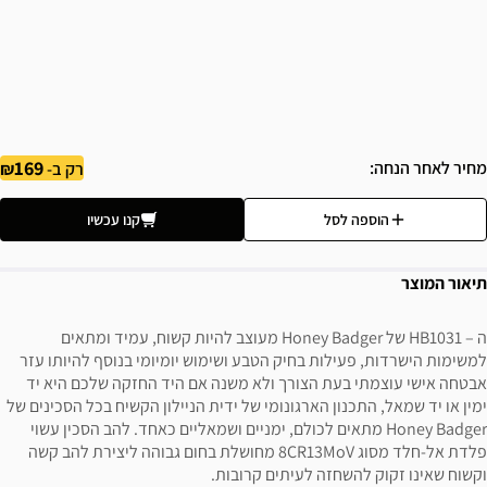
169
מחיר לאחר הנחה
רק ב-
הוספה לסל
קנו עכשיו
תיאור המוצר
ה – HB1031 של Honey Badger מעוצב להיות קשוח, עמיד ומתאים
למשימות הישרדות, פעילות בחיק הטבע ושימוש יומיומי בנוסף להיותו עזר
אבטחה אישי עוצמתי בעת הצורך ולא משנה אם היד החזקה שלכם היא יד
ימין או יד שמאל, התכנון הארגונומי של ידית הניילון הקשיח בכל הסכינים של
Honey Badger מתאים לכולם, ימניים ושמאליים כאחד. להב הסכין עשוי
פלדת אל-חלד מסוג 8CR13MoV מחושלת בחום גבוהה ליצירת להב קשה
וקשוח שאינו זקוק להשחזה לעיתים קרובות.