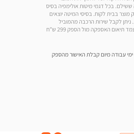
עצמאית מהמפעל בתיאום מראש ויזוכה על ההובלה ששילם. בכל דגמי מיטות אולימפיה בסיס 
המיטה / ארגז המצעים מגיע בשלמותו ולא ניתן לפרק מוצר בבית לקוח. בסיסי המיטה יוצאים 
מורכבים ממפעלינו ומחוברים ע"י ברגים סיכות ודבק. ניתן לקבל שירות הרכבה מהמוביל 
איסוף עצמי - זמן האספקה לאיסוף עצמי הינו עד 14 ימי עבודה מיום קבלת האישור מהספק 