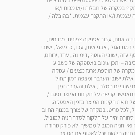
* הערה: בכפוף לתקנון החברה. איסוף עצמי בתיאום מראש בטלפון: 04-6100887 בימים א'-ה'  
בקדומים - פארק תעשיה בראון. כתב האחריות אינו תקף במקרה של חבלות ו/או מכות ו/או 
שריטות או נזק אחר אשר עשוי להיגרם במהלך הובלה עצמית ו/או התקנה עצמית. *בהובלה / 
** הערה: בכפוף לתקנון החברה. המחיר הינו עבור יחידה אחת, עבור אספקה צפונית, מזרחית, 
מערבית - לטבריה, נהריה והסביבה, רמת הגולן ,ישובי רמת הגולן, אבני איתן, עכו , כרמיאל , ישובי 
משגב , דרומית, מזרחית , מערבית - לבאר שבע, עוטף עזה, ישובי העוטף ,דימונה , ערד, ירוחם, 
מזרח ירושלים , קו הירוק, חברון, ישובי ים המלח והסביבה – יתכן עיכוב באספקה של כשבוע 
מעבר לזמן הנקוב ותחול תוספת מחיר של 150 ₪. במקרה של תוספת ארגז מצעים / עסקה 
שקיים בה ארגז מצעים ימי העסקים יהיו עד 21 ימים, אילת ישובי הערבה ומצפה רמון תחול 
תוספת מחיר של 350 ₪. באזורי הקו הירוק , ים המלח ישובי ים המלח , אילת והערבה זמן 
אספקה עד 35 ימי עסקים. לאחר קבלת המוצר לא תתאפשר קריאה על תקינות המוצר (פגם / 
קרע). על הלקוח לוודא בעת חתימה על תעודת המשלוח את תקינות המוצר בזמן האספקה. 
 קומה שלישית תחויב כל קומה בתוספת 50 ₪ למוביל, לכל פריט. במקרה של צורך במנוף החיוב 
יחול על הלקוח. במידה ולא יהיה מקום / חניה לפרוק סחורה יהיה על הלקוח לסדר חניה למוביל. 
מוביל לא חונה באדום לבן ונגד חוקי התנועה. במידה ואין חניה המוביל ממשיך ולא פורק סחורה 
הלקוח יחויב בעלות הובלה נוספת, כמו כן במידה ואין חניה הלקוח יוכל לאסוף את המוצר 