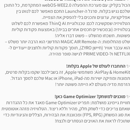
הכול בקליק: עם מערכת ההפעלה webOS-WEE2.0 המתקדמת, כל התוכן
שלכם נגיש בקלות. סרגל ה-Launcher החכם מאפשר לכם לנווט בין
אפליקציות, ערוצים ותכנים בלי להפסיק את הצפייה.
הטלוויזיה שמקשיבה לכם: טכנולוגיית ThinQ AI מאפשרת לכם לשלוט
בטלוויזיה (ובמכשירים חכמים אחרים בבית!) באמצעות פקודות קוליות
פשוטות. תשכחו מהשלט – פשוט דברו אליה!
שלט מהחלומות: ה-MAGIC AIR Remote החדשני הוא הרבה יותר משלט –
הוא עכבר אוויר (חיישן ZYRO), תומך פקודות קוליות ולחצנים ייעודיים ל-
NETFLIX ול-PRIME VIDEO לגישה סופר מהירה.
✨
התחברו לעולם של Apple בקלות!
AirPlay & HomeKit: משתמשי Apple, זה בשבילכם! שקפו בקלות סרטים,
תמונות ומוזיקה ישירות מה-iPhone, iPad או Mac שלכם למסך הגדול.
הזרמת מדיה מעולם לא הייתה פשוטה יותר!
✨
מוכנים למשחק? Game Optimizer כאן!
חוויית גיימינג מושלמת: תפריט Game Optimizer מאגד את כל ההגדרות
שאתם צריכים כדי לשחק חלק, מהיר וללא ריצוד. הטלוויזיה מזהה אוטומטית
את סוג המשחק (FPS, RPG) ומכווננת את הבהירות, הצללים והניגודיות כדי
שתוכלו לראות את האויבים הנסתרים ולנצח!