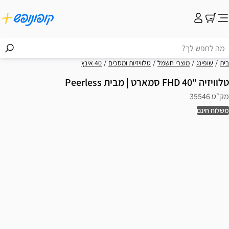
בית
שופינג
מוצרי חשמל
טלוויזיות ומסכים
40 אינץ
טלוויזיה "40 FHD סמארט | מבית Peerless
מק״ט 35546
משלוח חינם