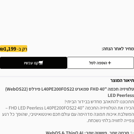
1,199
מחיר לאחר הנחה
רק ב-
הוספה לסל
קנו עכשיו
תיאור המוצר
טלוויזיה חכמה "40 FHD סמארט L40PE200FOS22 פירלס (WebOS22)
LED Peerless
תתכוננו להתאהב מחדש בבידור הביתי!
הכירו את הטלוויזיה החכמה "40 FHD LED Peerless L40PE200FOS22 –
המשלבת איכות תמונה מדהימה עם עולם חכם ואינטואיטיבי, שהופך כל רגע
צפייה לחוויה בלתי נשכחת.
✨
חכמה יותר, פשוטה יותר: WebOS & ThinQ AI