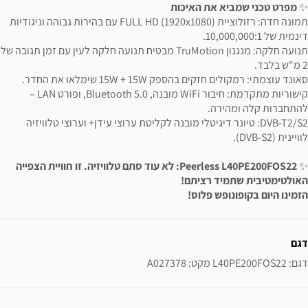
✨
מפרט טכני שמביא את האיכות
תמונה חדה: רזולוציית FULL HD (1920x1080) עם בהירות גבוהה וניגודיות
דינמית של 10,000,000:1.
תנועה חלקה: מנגנון TruMotion מבטיח תנועה חלקה לעין עם זמן תגובה של
2 מ"ש בלבד.
סאונד עוצמתי: רמקולים חזקים בהספק 15W + 15W שימלאו את החדר.
קישוריות מתקדמת: חיבור WiFi מובנה, Bluetooth 5.0, ופורט LAN –
להתחברות קלה ומהירה.
DVB-T2/S2: טיונר דיגיטלי מובנה לקליטת ערוצי עידן+ וערוצי טלוויזיה
לוויינית (DVB-S2).
✨
Peerless L40PE200FOS22: לא עוד סתם טלוויזיה. זו חוויית הצפייה
האולטימטיבית שתמיד רציתם!
הזמינו היום בקופונופש פלוס!
ידע נוסף
דגם
דגם: L40PE200FOS22 מקט: A027378