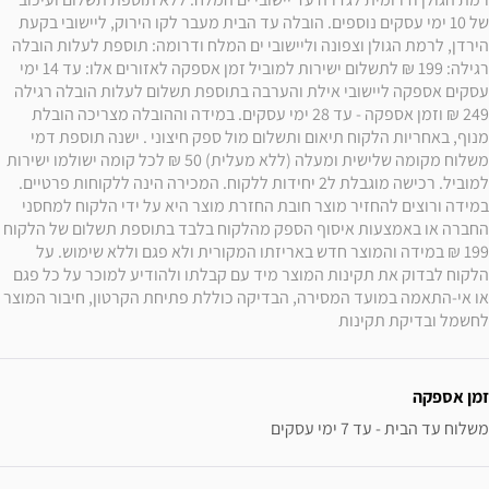
של 10 ימי עסקים נוספים. הובלה עד הבית מעבר לקו הירוק, ליישובי בקעת 
הירדן, לרמת הגולן וצפונה וליישובי ים המלח ודרומה: תוספת לעלות הובלה 
רגילה: 199 ₪ לתשלום ישירות למוביל זמן אספקה לאזורים אלו: עד 14 ימי 
עסקים אספקה ליישובי אילת והערבה בתוספת תשלום לעלות הובלה רגילה 
249 ₪ וזמן אספקה - עד 28 ימי עסקים. במידה וההובלה מצריכה הובלת 
מנוף, באחריות הלקוח תיאום ותשלום מול ספק חיצוני . ישנה תוספת דמי 
משלוח מקומה שלישית ומעלה (ללא מעלית) 50 ₪ לכל קומה ישולמו ישירות 
למוביל. רכישה מוגבלת ל2 יחידות ללקוח. המכירה הינה ללקוחות פרטיים. 
במידה ורוצים להחזיר מוצר חובת החזרת מוצר היא על ידי הלקוח למחסני 
החברה או באמצעות איסוף הספק מהלקוח בלבד בתוספת תשלום של הלקוח 
199 ₪ במידה והמוצר חדש באריזתו המקורית ולא פגם וללא שימוש. על 
הלקוח לבדוק את תקינות המוצר מיד עם קבלתו ולהודיע למוכר על כל פגם 
או אי-התאמה במועד המסירה, הבדיקה כוללת פתיחת הקרטון, חיבור המוצר 
לחשמל ובדיקת תקינות
זמן אספקה
משלוח עד הבית - עד 7 ימי עסקים