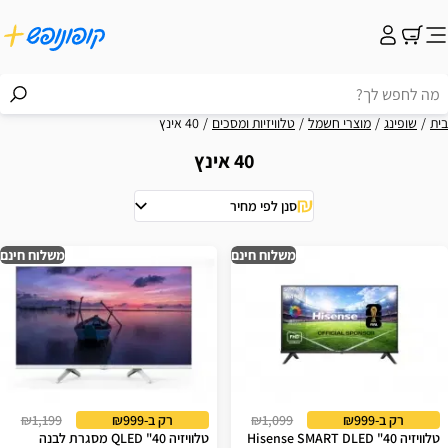
בית
שופינג
מוצרי חשמל
טלוויזיות ומסכים
40 אינץ
40 אינץ
סנן לפי מחיר
וצאות
משלוח חינם
משלוח חינם
רק ב-₪999
₪1,099
רק ב-₪999
₪1,199
טלוויזיה 40" Hisense SMART DLED
טלוויזיה 40" QLED מסגרת לבנה