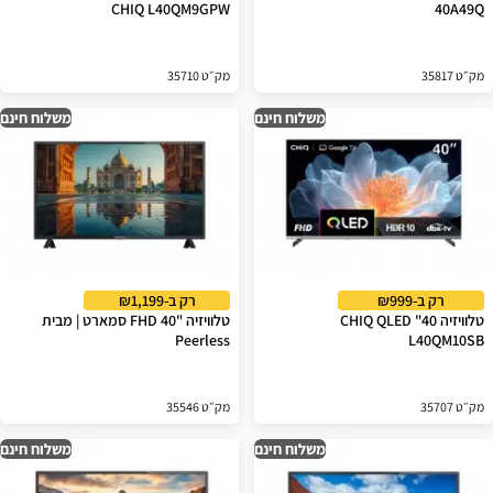
CHIQ L40QM9GPW
40A49Q
מק״ט 35817
מק״ט 35710
משלוח חינם
משלוח חינם
רק ב-₪999
רק ב-₪1,199
טלוויזיה 40" CHIQ QLED
טלוויזיה "40 FHD סמארט | מבית
Peerless
L40QM10SB
מק״ט 35707
מק״ט 35546
משלוח חינם
משלוח חינם