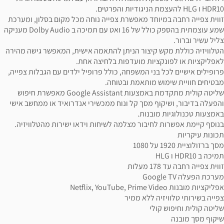
HDR10 ו HLG להעצמת הניגודיות והפרטים.
זווית צפייה רחבה במיוחד מאפשרת צפייה נוחה מכל מקום בסלון, ומערכת
שמע עוצמתית בהספק כולל של 16 ואט עם תמיכה ב Dolby Audio מעניקה
צליל עשיר וברור.
הטלוויזיה כוללת מקש קיצור הניתן להתאמה אישית, המאפשר גישה מהירה
לאפליקציות או לפונקציות מועדפות בלחיצה אחת.
פרופילים אישיים לכל בני המשפחה, כולל פרופיל ילדים עם הגבלות צפייה,
מבטיחים חוויית שימוש מותאמת ובטוחה.
שליטה קולית מתקדמת באמצעות Google Assistant מאפשרת חיפוש
והפעלה בדיבור, ושיקוף מסך קל ונוח ממכשירי אנדרואיד או ממחשב אישי
באמצעות טכנולוגיות מובנות.
בנוסף קיימת אפשרות לחיבור מצלמה לשיחות וידאו ישירות מהטלוויזיה.
תכונות עיקריות
מסך ברזולוציית 1920 על 1080
תמיכה ב HDR10 ו HLG
זווית צפייה רחבה עד 178 מעלות
מערכת הפעלה Google TV
אפליקציות מובנות Netflix, YouTube, Prime Video
צפייה בשירותי טלוויזיה ללא ממיר
שליטה קולית וחיפוש קולי
שיקוף מסך מובנה