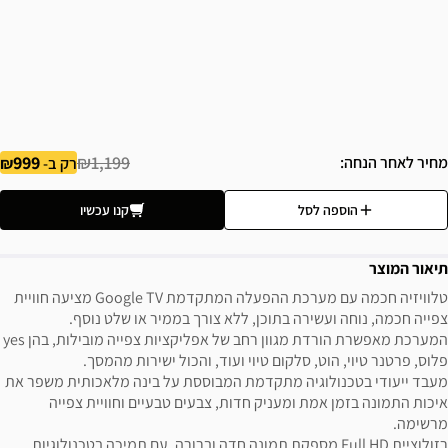
999
₪1,199
מחיר לאחר הנחה
רק ב-
הוספה לסל
קנו עכשיו
תיאור המוצר
טלוויזיה חכמה עם מערכת ההפעלה המתקדמת Google TV מציעה חוויית
צפייה חכמה, נוחה ועשירה בתוכן, ללא צורך בממיר או שלט נוסף.
המערכת מאפשרת הורדת מגוון רחב של אפליקציות צפייה מובילות, בהן yes
פלוס, פרטנר טיוי, הוט, סלקום טיוי ועוד, והכול ישירות מהמסך.
מעבד ייעודי בטכנולוגיה מתקדמת המבוססת על בינה מלאכותית משפר את
איכות התמונה בזמן אמת ומעניק חדות, צבעים טבעיים וחוויית צפייה
מרשימה.
רזולוציית Full HD מספקת תמונה חדה וברורה, עם תמיכה בטכנולוגיות