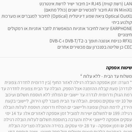
Optical OutX1 ציאת שמע דיגיטלית (Optical)‎ לחיבור למגברים או מערכות 
EARPHONE יציאה לחיבור אוזניות המאפשרת לחבר אוזניות או רמקולים 
CEC כן שליטה בסנכרון עם מכשירים אחרים
שיטות אספקה
משלוח עד הבית - ללא עלות * 

* הערה: זמן אספקה הובלה רגילה לאזור החוף (בין דרומית לחדרה צפונית 
לגדרה) מעת קבלת ההזמנה אצל הספק. הובלה עד הבית צפונית לחדרה עד 
רמת הגולן ודרומית לגדרה עד יישובי ים המלח: ללא תוספת תשלום ועיכוב 
של 10 ימי עסקים נוספים. הובלה עד הבית מעבר לקו הירוק, ליישובי בקעת 
הירדן, לרמת הגולן וצפונה וליישובי ים המלח ודרומה: תוספת לעלות הובלה 
רגילה: 199 ₪ לתשלום ישירות למוביל זמן אספקה לאזורים אלו: עד 14 ימי 
עסקים אספקה ליישובי אילת והערבה בתוספת תשלום לעלות הובלה רגילה 
249 ₪ וזמן אספקה - עד 28 ימי עסקים. במידה וההובלה מצריכה הובלת 
מנוף, באחריות הלקוח תיאום ותשלום מול ספק חיצוני . ישנה תוספת דמי 