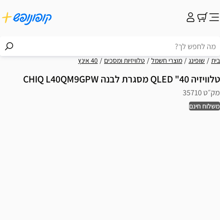
בית
שופינג
מוצרי חשמל
טלוויזיות ומסכים
40 אינץ
טלוויזיה 40" QLED מסגרת לבנה CHIQ L40QM9GPW
מק״ט 35710
משלוח חינם