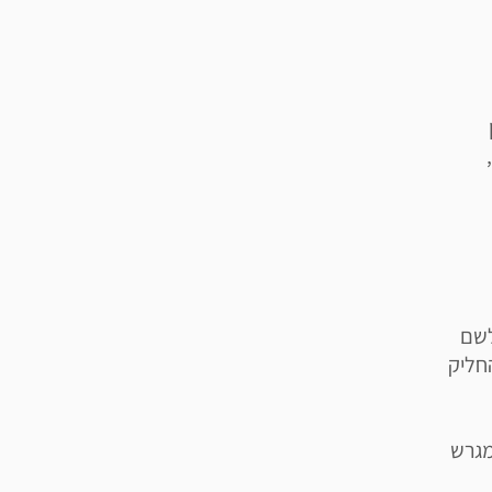
וגר. לשם
לב-ים". מגיל 5 ניתן להחליק
מגרש