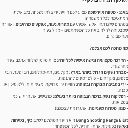
אן>>
ט
מציע לכם חוויית ירי בלתי נשכחת בלב אילת,
ה!
ן אמיתי עם
מטרות נעות, אפקטים מרהיבים
, ואווירה
כל המשתתפים – מגיל צעיר
ה אישית לכל יורה:
צוות מיומן שילווה אתכם צעד
יותר בארץ:
מקלעים, תת-מקלעים, רובי סער, רובי
ם זמינים להתנסות.
ובטוחה:
חוויית ירי מדויקת ומציאותית, ללא סיכון או
הגבוהה ביותר בעולם:
מרגישים את הריגוש כמו
:
אתגרו את עצמכם!
Bang Sh
הוא היעד המושלם לשלב
כיף, בטיחות
יחודית לכל המשפחה.