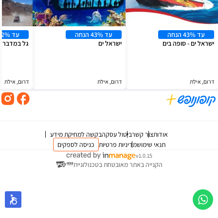
עד 43% הנחה
עד 43% הנחה
עד 22% הנחה
ישראל ים - סופה בים
ישראל ים
גל במדבר | 
דרום, אילת
דרום, אילת
דרום, אילת
אודות
צור קשר
ביטול עסקה
בקשה למחיקת מידע
תנאי שימוש
מדיניות פרטיות
כניסה לספקים
v1.0.15
הקנייה באתר מאובטחת בטכנולוגיית