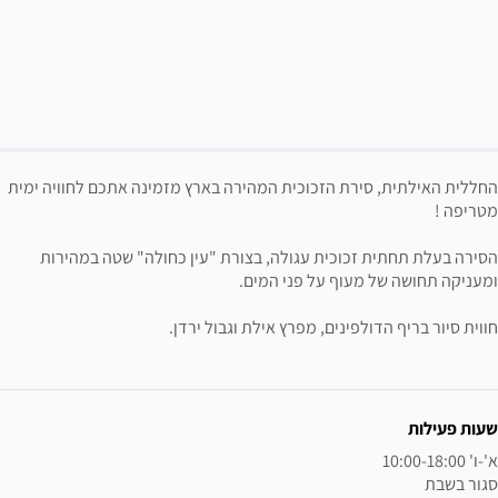
פשרויות רכישה
יאור הבילוי
החללית האילתית, סירת הזכוכית המהירה בארץ מזמינה אתכם לחוויה ימית
מטריפה !
הסירה בעלת תחתית זכוכית עגולה, בצורת "עין כחולה" שטה במהירות
ומעניקה תחושה של מעוף על פני המים.
חווית סיור בריף הדולפינים, מפרץ אילת וגבול ירדן.
ידע נוסף
שעות פעילות
סגור בשבת