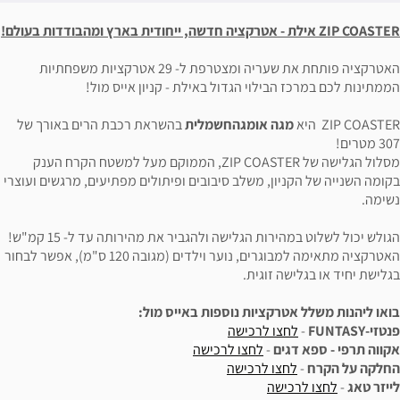
האטרקציה פותחת את שעריה ומצטרפת ל- 29 אטרקציות משפחתיות
ילוי הגדול באילת - קניון אייס מול!
ה אומגה
חשמלית
בהשראת רכבת הרים באורך של
מסלול הגלישה של ZIP COASTER, הממוקם מעל למשטח הקרח הענק
ון, משלב סיבובים ופיתולים מפתיעים, מרגשים ועוצרי
ת הגלישה ולהגביר את מהירותה עד ל- 15 קמ"ש!
האטרקציה מתאימה למבוגרים, נוער וילדים (מגובה 120 ס"מ), אפשר לבחור
 זוגית.
קציות נוספות באייס מול:
ו לרכישה
ם
-
לחצו לרכישה
ו לרכישה
שה