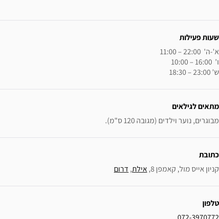
120 ס"מ).
אילת
, 
דרום