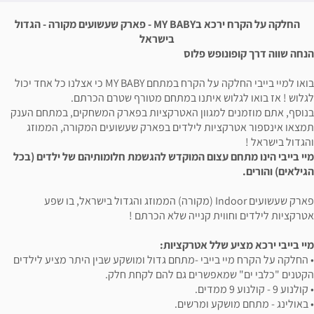
החלקה על הקרח ירכא בMY BABY - פארק שעשועים מקורה - הגדול
בישראל
ופש פלוס
בואו למיי בייבי החלקה על הקרח במתחם MY BABY כי אצלנו כל אחד יכול
וש איתנו במתחם מטורף שטרם הכרתם.
למגוון האטרקציות בפארק המשחקים, במתחם הענק
יות לילדים בפארק שעשועים המקורה, הממוזג
 עצום המוקדש להגשמת חלומותיהם של ילדים (בכל
פארק שעשועים Indoor (מקורה) הממוזג והגדול בישראל, בו שפע
ית קנייה שלא הכרתם !
שלל אטרקציות:
בייבי -מתחם גדול ומושקע שבין היתר מציע לילדים
אפשרים גם להם לקחת חלק.
קע ומרשים.