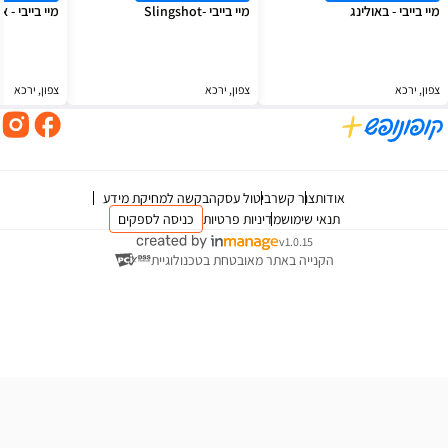
מיי בייבי -Slingshot
מיי בייבי - אטרקציות
צפון, ירכא
צפון, ירכא
צור קשר
ביטול עסקה
בקשה למחיקת מידע
 שימוש
מדיניות פרטיות
כניסה לספקים
v1.0.15
ייה באתר מאובטחת בטכנולוגיית