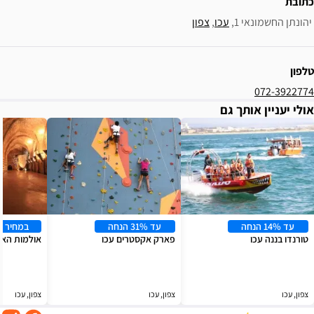
ו
, 
צפון
עד 31% הנחה
במחיר משתלם
פארק אקסטרים עכו
אולמות האבירים
צפון, עכו
צפון, עכו