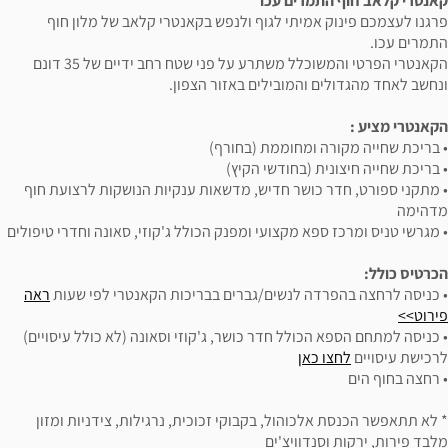
מרים עכו
מיתי לגוף ולנפש בקאנטרי קלאב של מלון חוף
הקאנטרי הפרטי והמשוכלל משתרע על פני שטח רחב ידיים של 35 דונם
והמובילים באזור הצפון.
ומחוממת (בחורף)
 (בחודשי הקיץ)
ושר חדיש, מדשאות ענקיות הנושקות לרצועת חוף
א מקצועי ומפנק הכולל ג'קוזי, סאונה וחדרי טיפולים
ה לנשים/גברים בבריכות הקאנטרי לפי שעות
ראה
ולל חדר כושר, ג'קוזי וסאונה (לא כולל עיסויים)
כאן
והול, בקבוקי זכוכית, נרגילות, צידניות​ ומזון
דוויצ'ים