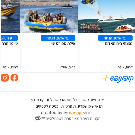
עד 28% הנחה
עד 26% הנחה
אילת ספורט ימי
טייפון הרחפת אילת
דרום, אילת
דרום, אילת
צור קשר
ביטול עסקה
בקשה למחיקת מידע
 שימוש
מדיניות פרטיות
כניסה לספקים
v1.0.15
ייה באתר מאובטחת בטכנולוגיית