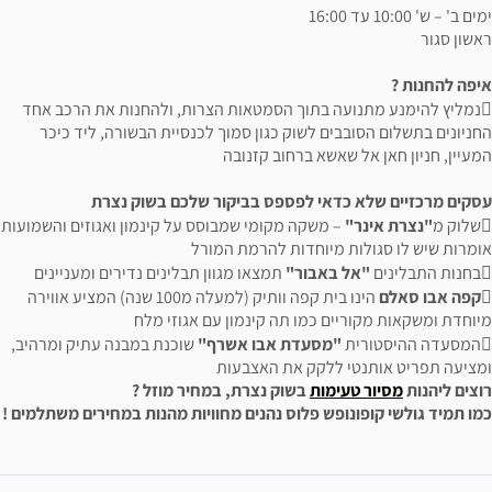
ימים ב' – ש' 10:00 עד 16:00
ראשון סגור
איפה להחנות ?
נמליץ להימנע מתנועה בתוך הסמטאות הצרות, ולהחנות את הרכב אחד
החניונים בתשלום הסובבים לשוק כגון סמוך לכנסיית הבשורה, ליד כיכר
המעיין, חניון חאן אל שאשא ברחוב קזנובה
עסקים מרכזיים שלא כדאי לפספס בביקור שלכם בשוק נצרת
שלוק מ
"נצרת אינר"
– משקה מקומי שמבוסס על קינמון ואגוזים והשמועות
אומרות שיש לו סגולות מיוחדות להרמת המורל
בחנות התבלינים
"אל באבור"
תמצאו מגוון תבלינים נדירים ומעניינים

קפה אבו סאלם
הינו בית קפה וותיק (למעלה מ100 שנה) המציע אווירה
מיוחדת ומשקאות מקוריים כמו תה קינמון עם אגוזי מלח
המסעדה ההיסטורית
"מסעדת אבו אשרף"
שוכנת במבנה עתיק ומרהיב,
ומציעה תפריט אותנטי ללקק את האצבעות
רוצים ליהנות
מסיור טעימות
בשוק נצרת, במחיר מוזל ?
כמו תמיד גולשי קופונופש פלוס נהנים מחוויות מהנות במחירים משתלמים !
ידע נוסף